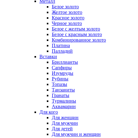
Металл
Белое золото
Желтое золото
Красное золото
Черное золото
Белое с желтым золото
Белое с красным золото
Комбинированное золото
Платина
Палладий
Вставки
Бриллианты
Сапфиры
Изумруды
Рубины
Топазы
Танзаниты
Гранаты
Турмалины
Аквамарин
Для кого
Для женщин
Для мужчин
Для детей
Для мужчин и женщин