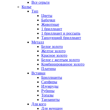
Все серьги
Колье
Тип
Цветы
Бабочки
Животные
1 бриллиант
1 бриллиант и россыпь
Танцующий бриллиант
Металл
Белое золото
Желтое золото
Красное золото
Белое с желтым золото
Комбинированное золото
Платина
Вставки
Бриллианты
Сапфиры
Изумруды
Рубины
Топазы
Танзаниты
Для кого
Для женщин