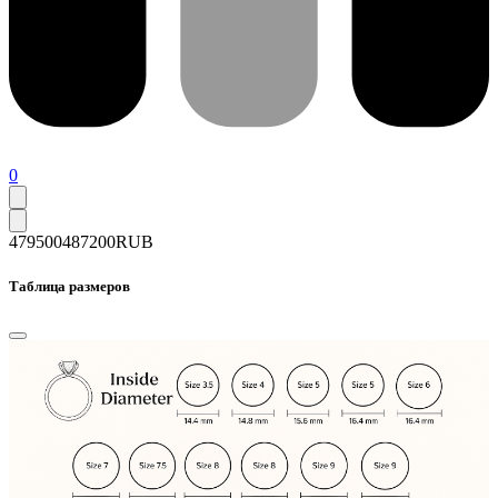
0
479500
487200
RUB
Таблица размеров