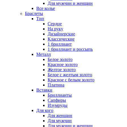
Для мужчин и женщин
Все колье
Браслеты
Тип
Сердце
На руку
Дизайнерские
Классические
1 бриллиант
1 бриллиант и россыпь
Металл
Белое золото
Красное золото
Желтое золото
Белое с желтым золото
Красное с белым золото
Платина
Вставки
Бриллианты
Сапфиры
Изумруды
Для кого
Для женщин
Для мужчин
Для мужчин и женщин