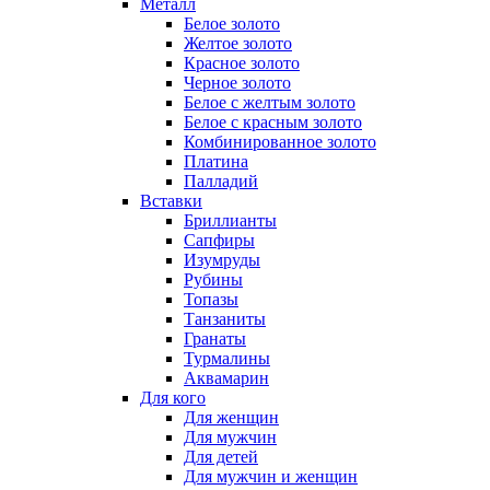
Металл
Белое золото
Желтое золото
Красное золото
Черное золото
Белое с желтым золото
Белое с красным золото
Комбинированное золото
Платина
Палладий
Вставки
Бриллианты
Сапфиры
Изумруды
Рубины
Топазы
Танзаниты
Гранаты
Турмалины
Аквамарин
Для кого
Для женщин
Для мужчин
Для детей
Для мужчин и женщин