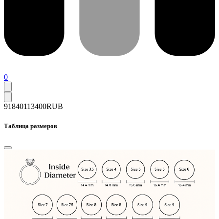
0
91840
113400
RUB
Таблица размеров