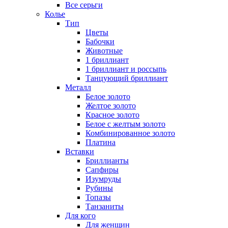
Все серьги
Колье
Тип
Цветы
Бабочки
Животные
1 бриллиант
1 бриллиант и россыпь
Танцующий бриллиант
Металл
Белое золото
Желтое золото
Красное золото
Белое с желтым золото
Комбинированное золото
Платина
Вставки
Бриллианты
Сапфиры
Изумруды
Рубины
Топазы
Танзаниты
Для кого
Для женщин