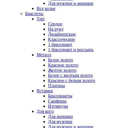
Для мужчин и женщин
Все колье
Браслеты
Тип
Сердце
На руку
Дизайнерские
Классические
1 бриллиант
1 бриллиант и россыпь
Металл
Белое золото
Красное золото
Желтое золото
Белое с желтым золото
Красное с белым золото
Платина
Вставки
Бриллианты
Сапфиры
Изумруды
Для кого
Для женщин
Для мужчин
Для мужчин и женщин