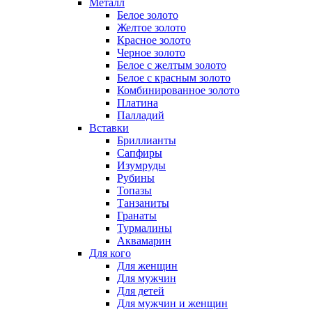
Металл
Белое золото
Желтое золото
Красное золото
Черное золото
Белое с желтым золото
Белое с красным золото
Комбинированное золото
Платина
Палладий
Вставки
Бриллианты
Сапфиры
Изумруды
Рубины
Топазы
Танзаниты
Гранаты
Турмалины
Аквамарин
Для кого
Для женщин
Для мужчин
Для детей
Для мужчин и женщин