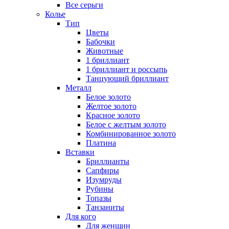
Все серьги
Колье
Тип
Цветы
Бабочки
Животные
1 бриллиант
1 бриллиант и россыпь
Танцующий бриллиант
Металл
Белое золото
Желтое золото
Красное золото
Белое с желтым золото
Комбинированное золото
Платина
Вставки
Бриллианты
Сапфиры
Изумруды
Рубины
Топазы
Танзаниты
Для кого
Для женщин