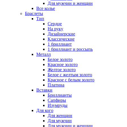
Для мужчин и женщин
Все колье
Браслеты
Тип
Сердце
На руку
Дизайнерские
Классические
1 бриллиант
1 бриллиант и россыпь
Металл
Белое золото
Красное золото
Желтое золото
Белое с желтым золото
Красное с белым золото
Платина
Вставки
Бриллианты
Сапфиры
Изумруды
Для кого
Для женщин
Для мужчин
Для мужчин и женщин