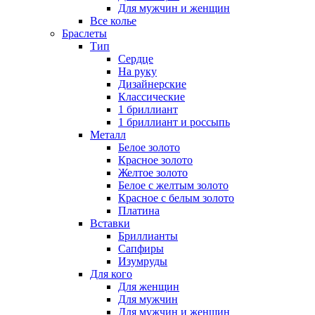
Для мужчин и женщин
Все колье
Браслеты
Тип
Сердце
На руку
Дизайнерские
Классические
1 бриллиант
1 бриллиант и россыпь
Металл
Белое золото
Красное золото
Желтое золото
Белое с желтым золото
Красное с белым золото
Платина
Вставки
Бриллианты
Сапфиры
Изумруды
Для кого
Для женщин
Для мужчин
Для мужчин и женщин