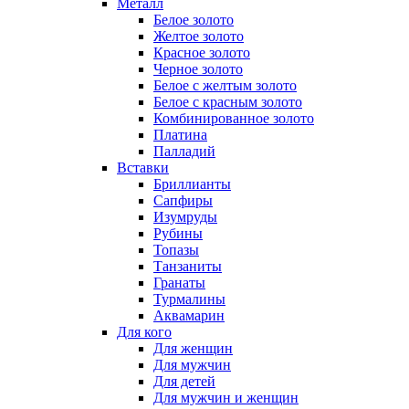
Металл
Белое золото
Желтое золото
Красное золото
Черное золото
Белое с желтым золото
Белое с красным золото
Комбинированное золото
Платина
Палладий
Вставки
Бриллианты
Сапфиры
Изумруды
Рубины
Топазы
Танзаниты
Гранаты
Турмалины
Аквамарин
Для кого
Для женщин
Для мужчин
Для детей
Для мужчин и женщин