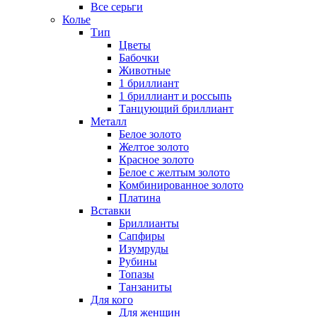
Все серьги
Колье
Тип
Цветы
Бабочки
Животные
1 бриллиант
1 бриллиант и россыпь
Танцующий бриллиант
Металл
Белое золото
Желтое золото
Красное золото
Белое с желтым золото
Комбинированное золото
Платина
Вставки
Бриллианты
Сапфиры
Изумруды
Рубины
Топазы
Танзаниты
Для кого
Для женщин