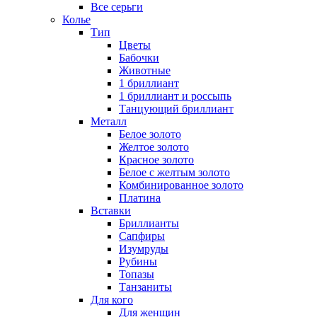
Все серьги
Колье
Тип
Цветы
Бабочки
Животные
1 бриллиант
1 бриллиант и россыпь
Танцующий бриллиант
Металл
Белое золото
Желтое золото
Красное золото
Белое с желтым золото
Комбинированное золото
Платина
Вставки
Бриллианты
Сапфиры
Изумруды
Рубины
Топазы
Танзаниты
Для кого
Для женщин