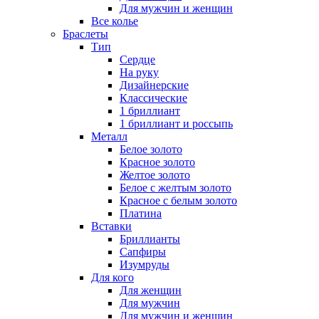
Для мужчин и женщин
Все колье
Браслеты
Тип
Сердце
На руку
Дизайнерские
Классические
1 бриллиант
1 бриллиант и россыпь
Металл
Белое золото
Красное золото
Желтое золото
Белое с желтым золото
Красное с белым золото
Платина
Вставки
Бриллианты
Сапфиры
Изумруды
Для кого
Для женщин
Для мужчин
Для мужчин и женщин