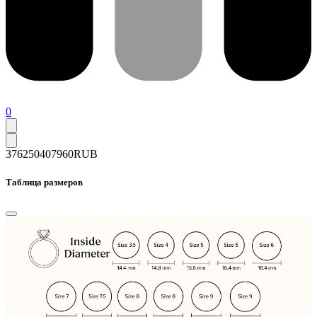
0
376250
407960
RUB
Таблица размеров