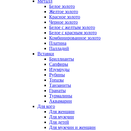
Металл
Белое золото
Желтое золото
Красное золото
Черное золото
Белое с желтым золото
Белое с красным золото
Комбинированное золото
Платина
Палладий
Вставки
Бриллианты
Сапфиры
Изумруды
Рубины
Топазы
Танзаниты
Гранаты
Турмалины
Аквамарин
Для кого
Для женщин
Для мужчин
Для детей
Для мужчин и женщин