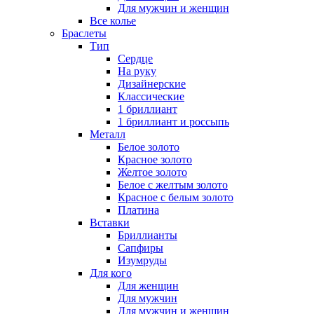
Для мужчин и женщин
Все колье
Браслеты
Тип
Сердце
На руку
Дизайнерские
Классические
1 бриллиант
1 бриллиант и россыпь
Металл
Белое золото
Красное золото
Желтое золото
Белое с желтым золото
Красное с белым золото
Платина
Вставки
Бриллианты
Сапфиры
Изумруды
Для кого
Для женщин
Для мужчин
Для мужчин и женщин