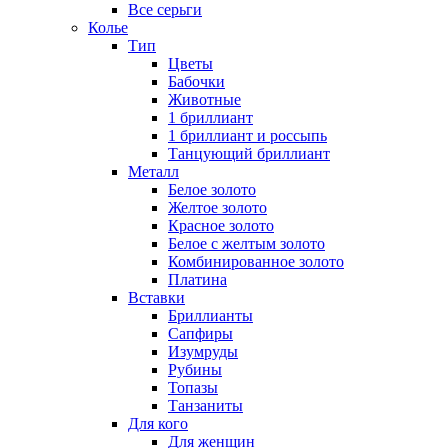
Все серьги
Колье
Тип
Цветы
Бабочки
Животные
1 бриллиант
1 бриллиант и россыпь
Танцующий бриллиант
Металл
Белое золото
Желтое золото
Красное золото
Белое с желтым золото
Комбинированное золото
Платина
Вставки
Бриллианты
Сапфиры
Изумруды
Рубины
Топазы
Танзаниты
Для кого
Для женщин