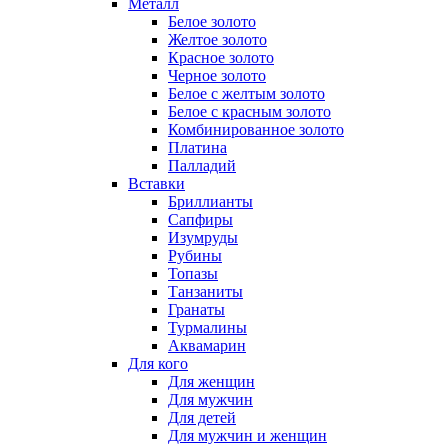
Металл
Белое золото
Желтое золото
Красное золото
Черное золото
Белое с желтым золото
Белое с красным золото
Комбинированное золото
Платина
Палладий
Вставки
Бриллианты
Сапфиры
Изумруды
Рубины
Топазы
Танзаниты
Гранаты
Турмалины
Аквамарин
Для кого
Для женщин
Для мужчин
Для детей
Для мужчин и женщин