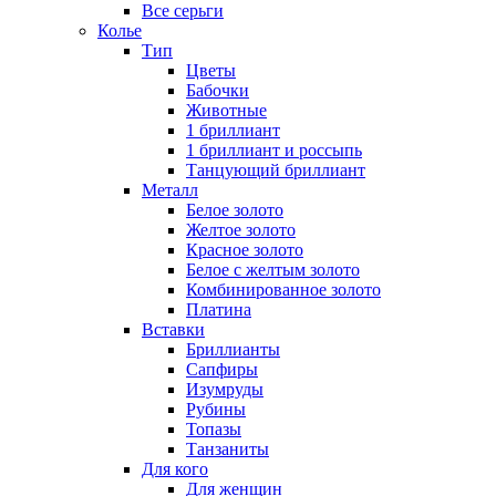
Все серьги
Колье
Тип
Цветы
Бабочки
Животные
1 бриллиант
1 бриллиант и россыпь
Танцующий бриллиант
Металл
Белое золото
Желтое золото
Красное золото
Белое с желтым золото
Комбинированное золото
Платина
Вставки
Бриллианты
Сапфиры
Изумруды
Рубины
Топазы
Танзаниты
Для кого
Для женщин