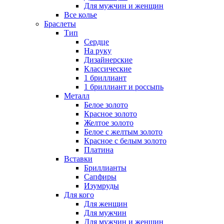
Для мужчин и женщин
Все колье
Браслеты
Тип
Сердце
На руку
Дизайнерские
Классические
1 бриллиант
1 бриллиант и россыпь
Металл
Белое золото
Красное золото
Желтое золото
Белое с желтым золото
Красное с белым золото
Платина
Вставки
Бриллианты
Сапфиры
Изумруды
Для кого
Для женщин
Для мужчин
Для мужчин и женщин