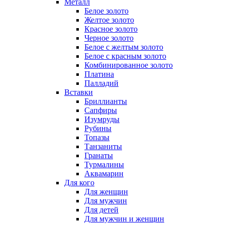
Металл
Белое золото
Желтое золото
Красное золото
Черное золото
Белое с желтым золото
Белое с красным золото
Комбинированное золото
Платина
Палладий
Вставки
Бриллианты
Сапфиры
Изумруды
Рубины
Топазы
Танзаниты
Гранаты
Турмалины
Аквамарин
Для кого
Для женщин
Для мужчин
Для детей
Для мужчин и женщин