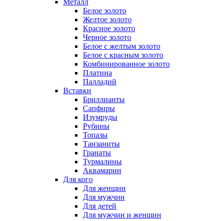
Металл
Белое золото
Желтое золото
Красное золото
Черное золото
Белое с желтым золото
Белое с красным золото
Комбинированное золото
Платина
Палладий
Вставки
Бриллианты
Сапфиры
Изумруды
Рубины
Топазы
Танзаниты
Гранаты
Турмалины
Аквамарин
Для кого
Для женщин
Для мужчин
Для детей
Для мужчин и женщин