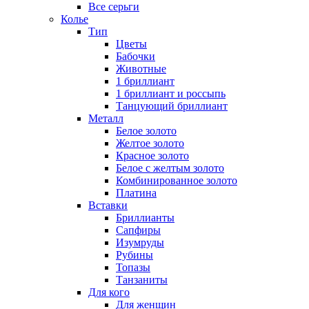
Все серьги
Колье
Тип
Цветы
Бабочки
Животные
1 бриллиант
1 бриллиант и россыпь
Танцующий бриллиант
Металл
Белое золото
Желтое золото
Красное золото
Белое с желтым золото
Комбинированное золото
Платина
Вставки
Бриллианты
Сапфиры
Изумруды
Рубины
Топазы
Танзаниты
Для кого
Для женщин