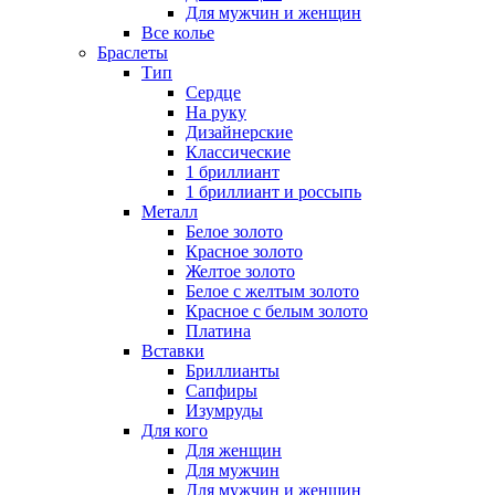
Для мужчин и женщин
Все колье
Браслеты
Тип
Сердце
На руку
Дизайнерские
Классические
1 бриллиант
1 бриллиант и россыпь
Металл
Белое золото
Красное золото
Желтое золото
Белое с желтым золото
Красное с белым золото
Платина
Вставки
Бриллианты
Сапфиры
Изумруды
Для кого
Для женщин
Для мужчин
Для мужчин и женщин