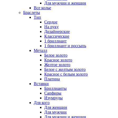
Для мужчин и женщин
Все колье
Браслеты
Тип
Сердце
На руку
Дизайнерские
Классические
1 бриллиант
1 бриллиант и россыпь
Металл
Белое золото
Красное золото
Желтое золото
Белое с желтым золото
Красное с белым золото
Платина
Вставки
Бриллианты
Сапфиры
Изумруды
Для кого
Для женщин
Для мужчин
Для мужчин и женщин