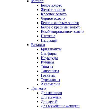
Металл
Белое золото
Желтое золото
Красное золото
Черное золото
Белое с желтым золото
Белое с красным золото
Комбинированное золото
Платина
Палладий
Вставки
Бриллианты
Сапфиры
Изумруды
Рубины
Топазы
Танзаниты
Гранаты
Турмалины
Аквамарин
Для кого
Для женщин
Для мужчин
Для детей
Для мужчин и женщин