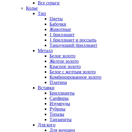
Все серьги
Колье
Тип
Цветы
Бабочки
Животные
1 бриллиант
1 бриллиант и россыпь
Танцующий бриллиант
Металл
Белое золото
Желтое золото
Красное золото
Белое с желтым золото
Комбинированное золото
Платина
Вставки
Бриллианты
Сапфиры
Изумруды
Рубины
Топазы
Танзаниты
Для кого
Для женщин