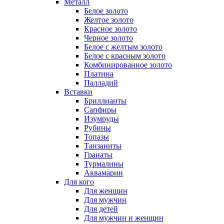
Металл
Белое золото
Желтое золото
Красное золото
Черное золото
Белое с желтым золото
Белое с красным золото
Комбинированное золото
Платина
Палладий
Вставки
Бриллианты
Сапфиры
Изумруды
Рубины
Топазы
Танзаниты
Гранаты
Турмалины
Аквамарин
Для кого
Для женщин
Для мужчин
Для детей
Для мужчин и женщин