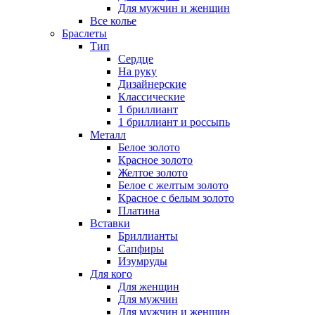
Для мужчин и женщин
Все колье
Браслеты
Тип
Сердце
На руку
Дизайнерские
Классические
1 бриллиант
1 бриллиант и россыпь
Металл
Белое золото
Красное золото
Желтое золото
Белое с желтым золото
Красное с белым золото
Платина
Вставки
Бриллианты
Сапфиры
Изумруды
Для кого
Для женщин
Для мужчин
Для мужчин и женщин