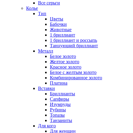
Все серьги
Колье
Тип
Цветы
Бабочки
Животные
1 бриллиант
1 бриллиант и россыпь
Танцующий бриллиант
Металл
Белое золото
Желтое золото
Красное золото
Белое с желтым золото
Комбинированное золото
Платина
Вставки
Бриллианты
Сапфиры
Изумруды
Рубины
Топазы
Танзаниты
Для кого
Для женщин