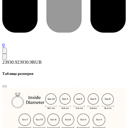
0
23930.9
23930.9
RUB
Таблица размеров