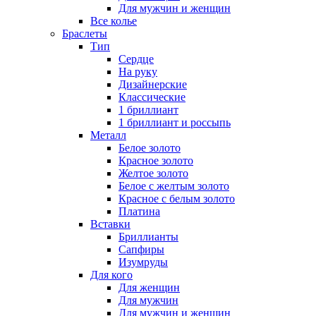
Для мужчин и женщин
Все колье
Браслеты
Тип
Сердце
На руку
Дизайнерские
Классические
1 бриллиант
1 бриллиант и россыпь
Металл
Белое золото
Красное золото
Желтое золото
Белое с желтым золото
Красное с белым золото
Платина
Вставки
Бриллианты
Сапфиры
Изумруды
Для кого
Для женщин
Для мужчин
Для мужчин и женщин