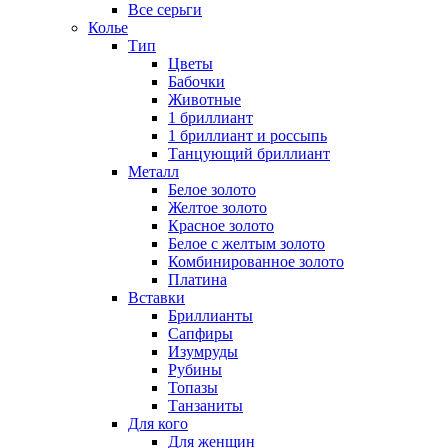
Все серьги
Колье
Тип
Цветы
Бабочки
Животные
1 бриллиант
1 бриллиант и россыпь
Танцующий бриллиант
Металл
Белое золото
Желтое золото
Красное золото
Белое с желтым золото
Комбинированное золото
Платина
Вставки
Бриллианты
Сапфиры
Изумруды
Рубины
Топазы
Танзаниты
Для кого
Для женщин