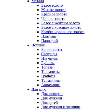
Металл
Белое золото
Желтое золото
Красное золото
Черное золото
Белое с желтым золото
Белое с красным золото
Комбинированное золото
Платина
Палладий
Вставки
Бриллианты
Сапфиры
Изумруды
Рубины
Топазы
Танзаниты
Гранаты
Турмалины
Аквамарин
Для кого
Для женщин
Для мужчин
Для детей
Для мужчин и женщин