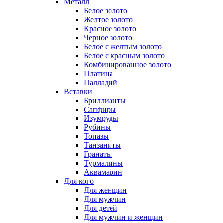
Металл
Белое золото
Желтое золото
Красное золото
Черное золото
Белое с желтым золото
Белое с красным золото
Комбинированное золото
Платина
Палладий
Вставки
Бриллианты
Сапфиры
Изумруды
Рубины
Топазы
Танзаниты
Гранаты
Турмалины
Аквамарин
Для кого
Для женщин
Для мужчин
Для детей
Для мужчин и женщин