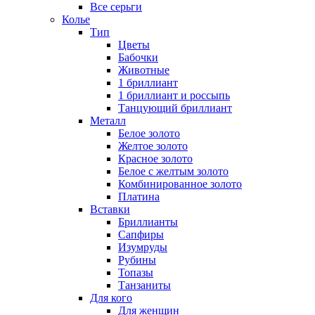
Все серьги
Колье
Тип
Цветы
Бабочки
Животные
1 бриллиант
1 бриллиант и россыпь
Танцующий бриллиант
Металл
Белое золото
Желтое золото
Красное золото
Белое с желтым золото
Комбинированное золото
Платина
Вставки
Бриллианты
Сапфиры
Изумруды
Рубины
Топазы
Танзаниты
Для кого
Для женщин