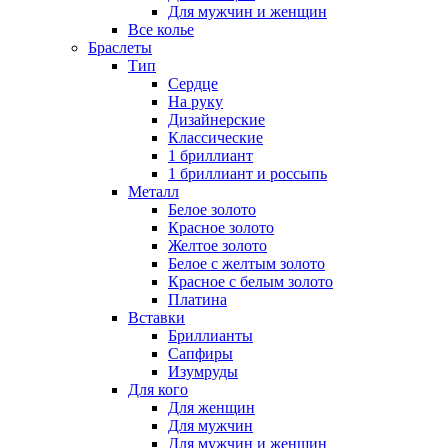
Для мужчин и женщин
Все колье
Браслеты
Тип
Сердце
На руку
Дизайнерские
Классические
1 бриллиант
1 бриллиант и россыпь
Металл
Белое золото
Красное золото
Желтое золото
Белое с желтым золото
Красное с белым золото
Платина
Вставки
Бриллианты
Сапфиры
Изумруды
Для кого
Для женщин
Для мужчин
Для мужчин и женщин