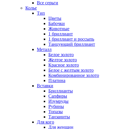
Все серьги
Колье
Тип
Цветы
Бабочки
Животные
1 бриллиант
1 бриллиант и россыпь
Танцующий бриллиант
Металл
Белое золото
Желтое золото
Красное золото
Белое с желтым золото
Комбинированное золото
Платина
Вставки
Бриллианты
Сапфиры
Изумруды
Рубины
Топазы
Танзаниты
Для кого
Для женщин