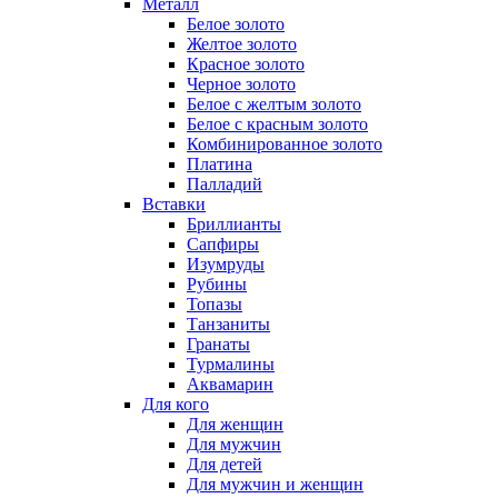
Металл
Белое золото
Желтое золото
Красное золото
Черное золото
Белое с желтым золото
Белое с красным золото
Комбинированное золото
Платина
Палладий
Вставки
Бриллианты
Сапфиры
Изумруды
Рубины
Топазы
Танзаниты
Гранаты
Турмалины
Аквамарин
Для кого
Для женщин
Для мужчин
Для детей
Для мужчин и женщин