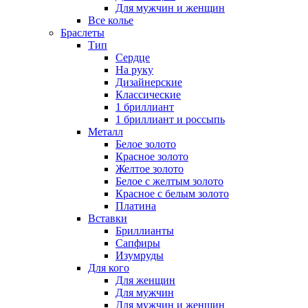
Для мужчин и женщин
Все колье
Браслеты
Тип
Сердце
На руку
Дизайнерские
Классические
1 бриллиант
1 бриллиант и россыпь
Металл
Белое золото
Красное золото
Желтое золото
Белое с желтым золото
Красное с белым золото
Платина
Вставки
Бриллианты
Сапфиры
Изумруды
Для кого
Для женщин
Для мужчин
Для мужчин и женщин