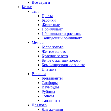
Все серьги
Колье
Тип
Цветы
Бабочки
Животные
1 бриллиант
1 бриллиант и россыпь
Танцующий бриллиант
Металл
Белое золото
Желтое золото
Красное золото
Белое с желтым золото
Комбинированное золото
Платина
Вставки
Бриллианты
Сапфиры
Изумруды
Рубины
Топазы
Танзаниты
Для кого
Для женщин