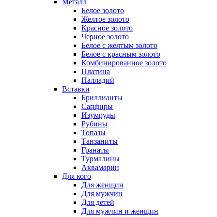
Металл
Белое золото
Желтое золото
Красное золото
Черное золото
Белое с желтым золото
Белое с красным золото
Комбинированное золото
Платина
Палладий
Вставки
Бриллианты
Сапфиры
Изумруды
Рубины
Топазы
Танзаниты
Гранаты
Турмалины
Аквамарин
Для кого
Для женщин
Для мужчин
Для детей
Для мужчин и женщин