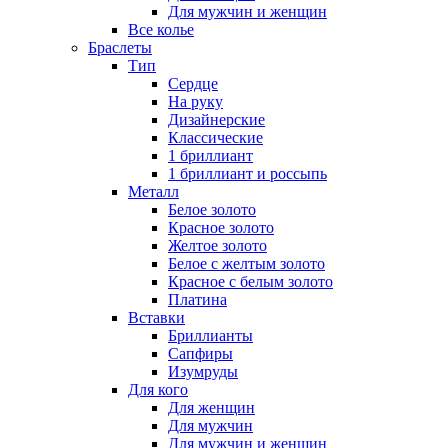
Для мужчин и женщин
Все колье
Браслеты
Тип
Сердце
На руку
Дизайнерские
Классические
1 бриллиант
1 бриллиант и россыпь
Металл
Белое золото
Красное золото
Желтое золото
Белое с желтым золото
Красное с белым золото
Платина
Вставки
Бриллианты
Сапфиры
Изумруды
Для кого
Для женщин
Для мужчин
Для мужчин и женщин