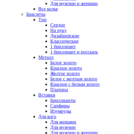
Для мужчин и женщин
Все колье
Браслеты
Тип
Сердце
На руку
Дизайнерские
Классические
1 бриллиант
1 бриллиант и россыпь
Металл
Белое золото
Красное золото
Желтое золото
Белое с желтым золото
Красное с белым золото
Платина
Вставки
Бриллианты
Сапфиры
Изумруды
Для кого
Для женщин
Для мужчин
Для мужчин и женщин