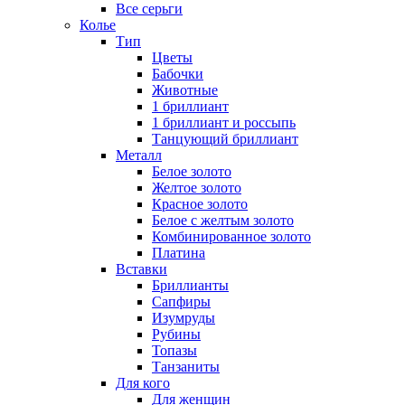
Все серьги
Колье
Тип
Цветы
Бабочки
Животные
1 бриллиант
1 бриллиант и россыпь
Танцующий бриллиант
Металл
Белое золото
Желтое золото
Красное золото
Белое с желтым золото
Комбинированное золото
Платина
Вставки
Бриллианты
Сапфиры
Изумруды
Рубины
Топазы
Танзаниты
Для кого
Для женщин