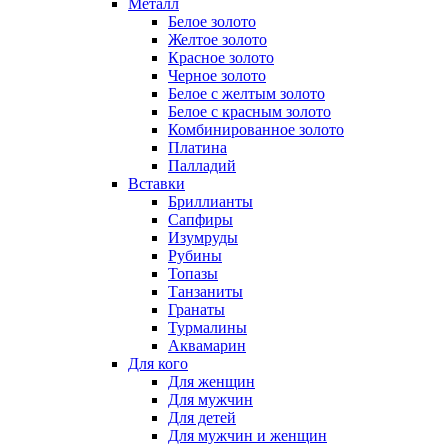
Металл
Белое золото
Желтое золото
Красное золото
Черное золото
Белое с желтым золото
Белое с красным золото
Комбинированное золото
Платина
Палладий
Вставки
Бриллианты
Сапфиры
Изумруды
Рубины
Топазы
Танзаниты
Гранаты
Турмалины
Аквамарин
Для кого
Для женщин
Для мужчин
Для детей
Для мужчин и женщин