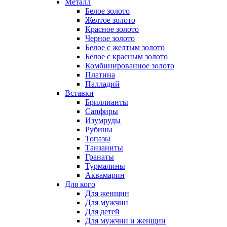
Металл
Белое золото
Желтое золото
Красное золото
Черное золото
Белое с желтым золото
Белое с красным золото
Комбинированное золото
Платина
Палладий
Вставки
Бриллианты
Сапфиры
Изумруды
Рубины
Топазы
Танзаниты
Гранаты
Турмалины
Аквамарин
Для кого
Для женщин
Для мужчин
Для детей
Для мужчин и женщин