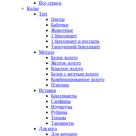
Все серьги
Колье
Тип
Цветы
Бабочки
Животные
1 бриллиант
1 бриллиант и россыпь
Танцующий бриллиант
Металл
Белое золото
Желтое золото
Красное золото
Белое с желтым золото
Комбинированное золото
Платина
Вставки
Бриллианты
Сапфиры
Изумруды
Рубины
Топазы
Танзаниты
Для кого
Для женщин