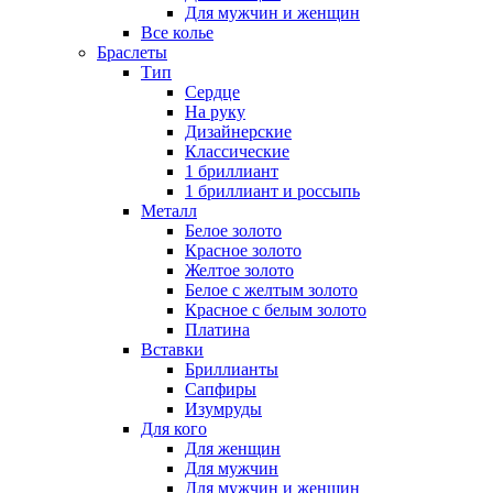
Для мужчин и женщин
Все колье
Браслеты
Тип
Сердце
На руку
Дизайнерские
Классические
1 бриллиант
1 бриллиант и россыпь
Металл
Белое золото
Красное золото
Желтое золото
Белое с желтым золото
Красное с белым золото
Платина
Вставки
Бриллианты
Сапфиры
Изумруды
Для кого
Для женщин
Для мужчин
Для мужчин и женщин