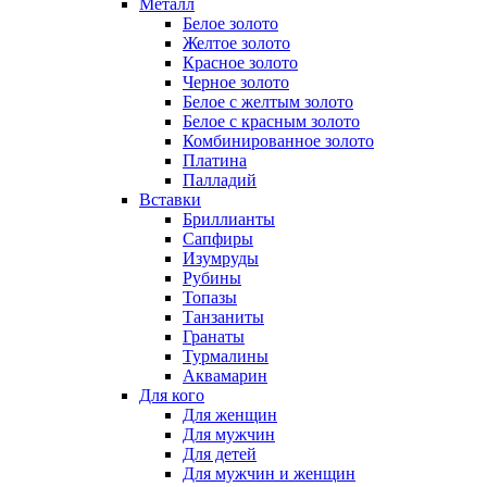
Металл
Белое золото
Желтое золото
Красное золото
Черное золото
Белое с желтым золото
Белое с красным золото
Комбинированное золото
Платина
Палладий
Вставки
Бриллианты
Сапфиры
Изумруды
Рубины
Топазы
Танзаниты
Гранаты
Турмалины
Аквамарин
Для кого
Для женщин
Для мужчин
Для детей
Для мужчин и женщин