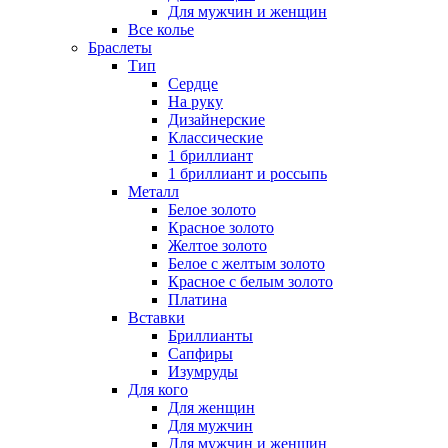
Для мужчин и женщин
Все колье
Браслеты
Тип
Сердце
На руку
Дизайнерские
Классические
1 бриллиант
1 бриллиант и россыпь
Металл
Белое золото
Красное золото
Желтое золото
Белое с желтым золото
Красное с белым золото
Платина
Вставки
Бриллианты
Сапфиры
Изумруды
Для кого
Для женщин
Для мужчин
Для мужчин и женщин