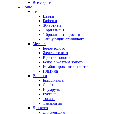
Все серьги
Колье
Тип
Цветы
Бабочки
Животные
1 бриллиант
1 бриллиант и россыпь
Танцующий бриллиант
Металл
Белое золото
Желтое золото
Красное золото
Белое с желтым золото
Комбинированное золото
Платина
Вставки
Бриллианты
Сапфиры
Изумруды
Рубины
Топазы
Танзаниты
Для кого
Для женщин