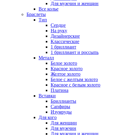
Для мужчин и женщин
Все колье
Браслеты
Тип
Сердце
На руку
Дизайнерские
Классические
1 бриллиант
1 бриллиант и россыпь
Металл
Белое золото
Красное золото
Желтое золото
Белое с желтым золото
Красное с белым золото
Платина
Вставки
Бриллианты
Сапфиры
Изумруды
Для кого
Для женщин
Для мужчин
Для мужчин и женщин