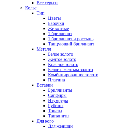
Все серьги
Колье
Тип
Цветы
Бабочки
Животные
1 бриллиант
1 бриллиант и россыпь
Танцующий бриллиант
Металл
Белое золото
Желтое золото
Красное золото
Белое с желтым золото
Комбинированное золото
Платина
Вставки
Бриллианты
Сапфиры
Изумруды
Рубины
Топазы
Танзаниты
Для кого
Для женщин