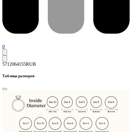
0
57120
64155
RUB
Таблица размеров