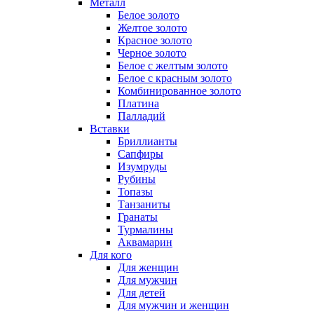
Металл
Белое золото
Желтое золото
Красное золото
Черное золото
Белое с желтым золото
Белое с красным золото
Комбинированное золото
Платина
Палладий
Вставки
Бриллианты
Сапфиры
Изумруды
Рубины
Топазы
Танзаниты
Гранаты
Турмалины
Аквамарин
Для кого
Для женщин
Для мужчин
Для детей
Для мужчин и женщин