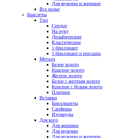
Для мужчин и женщин
Все колье
Браслеты
Тип
Сердце
На руку
Дизайнерские
Классические
1 бриллиант
1 бриллиант и россыпь
Металл
Белое золото
Красное золото
Желтое золото
Белое с желтым золото
Красное с белым золото
Платина
Вставки
Бриллианты
Сапфиры
Изумруды
Для кого
Для женщин
Для мужчин
Для мужчин и женщин