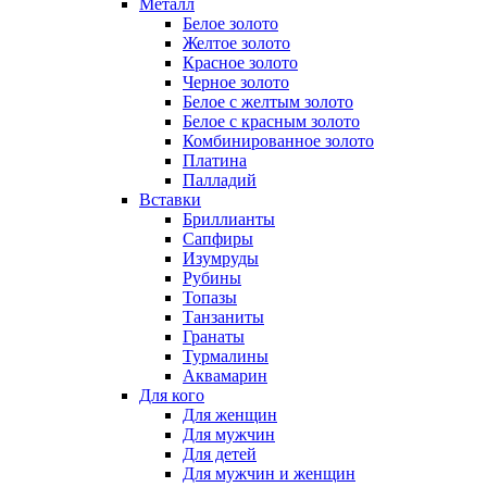
Металл
Белое золото
Желтое золото
Красное золото
Черное золото
Белое с желтым золото
Белое с красным золото
Комбинированное золото
Платина
Палладий
Вставки
Бриллианты
Сапфиры
Изумруды
Рубины
Топазы
Танзаниты
Гранаты
Турмалины
Аквамарин
Для кого
Для женщин
Для мужчин
Для детей
Для мужчин и женщин