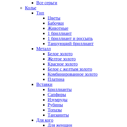
Все серьги
Колье
Тип
Цветы
Бабочки
Животные
1 бриллиант
1 бриллиант и россыпь
Танцующий бриллиант
Металл
Белое золото
Желтое золото
Красное золото
Белое с желтым золото
Комбинированное золото
Платина
Вставки
Бриллианты
Сапфиры
Изумруды
Рубины
Топазы
Танзаниты
Для кого
Для женщин