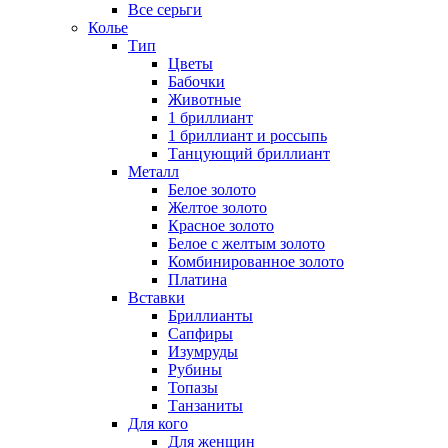
Все серьги
Колье
Тип
Цветы
Бабочки
Животные
1 бриллиант
1 бриллиант и россыпь
Танцующий бриллиант
Металл
Белое золото
Желтое золото
Красное золото
Белое с желтым золото
Комбинированное золото
Платина
Вставки
Бриллианты
Сапфиры
Изумруды
Рубины
Топазы
Танзаниты
Для кого
Для женщин