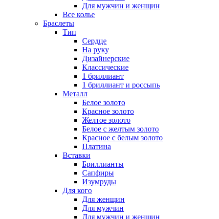
Для мужчин и женщин
Все колье
Браслеты
Тип
Сердце
На руку
Дизайнерские
Классические
1 бриллиант
1 бриллиант и россыпь
Металл
Белое золото
Красное золото
Желтое золото
Белое с желтым золото
Красное с белым золото
Платина
Вставки
Бриллианты
Сапфиры
Изумруды
Для кого
Для женщин
Для мужчин
Для мужчин и женщин