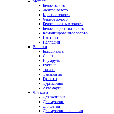
Металл
Белое золото
Желтое золото
Красное золото
Черное золото
Белое с желтым золото
Белое с красным золото
Комбинированное золото
Платина
Палладий
Вставки
Бриллианты
Сапфиры
Изумруды
Рубины
Топазы
Танзаниты
Гранаты
Турмалины
Аквамарин
Для кого
Для женщин
Для мужчин
Для детей
Для мужчин и женщин