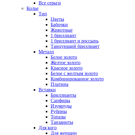
Все серьги
Колье
Тип
Цветы
Бабочки
Животные
1 бриллиант
1 бриллиант и россыпь
Танцующий бриллиант
Металл
Белое золото
Желтое золото
Красное золото
Белое с желтым золото
Комбинированное золото
Платина
Вставки
Бриллианты
Сапфиры
Изумруды
Рубины
Топазы
Танзаниты
Для кого
Для женщин