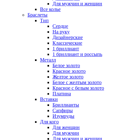
Для мужчин и женщин
Все колье
Браслеты
Тип
Сердце
На руку
Дизайнерские
Классические
1 бриллиант
1 бриллиант и россыпь
Металл
Белое золото
Красное золото
Желтое золото
Белое с желтым золото
Красное с белым золото
Платина
Вставки
Бриллианты
Сапфиры
Изумруды
Для кого
Для женщин
Для мужчин
Для мужчин и женщин