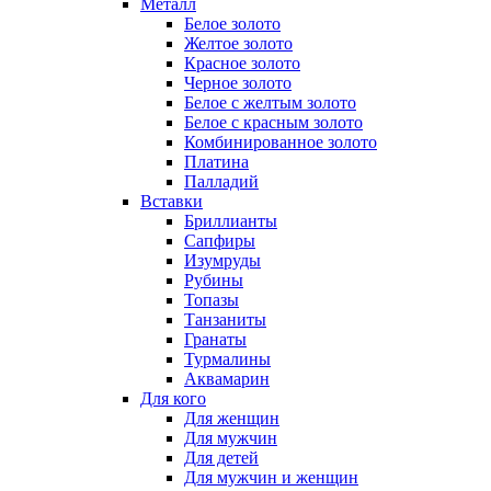
Металл
Белое золото
Желтое золото
Красное золото
Черное золото
Белое с желтым золото
Белое с красным золото
Комбинированное золото
Платина
Палладий
Вставки
Бриллианты
Сапфиры
Изумруды
Рубины
Топазы
Танзаниты
Гранаты
Турмалины
Аквамарин
Для кого
Для женщин
Для мужчин
Для детей
Для мужчин и женщин