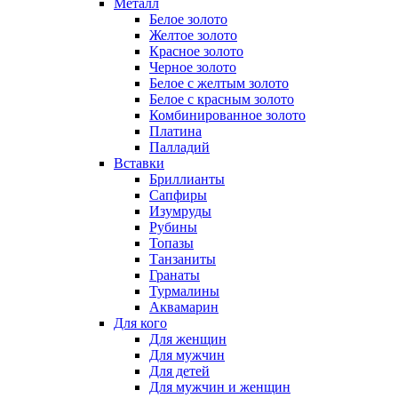
Металл
Белое золото
Желтое золото
Красное золото
Черное золото
Белое с желтым золото
Белое с красным золото
Комбинированное золото
Платина
Палладий
Вставки
Бриллианты
Сапфиры
Изумруды
Рубины
Топазы
Танзаниты
Гранаты
Турмалины
Аквамарин
Для кого
Для женщин
Для мужчин
Для детей
Для мужчин и женщин