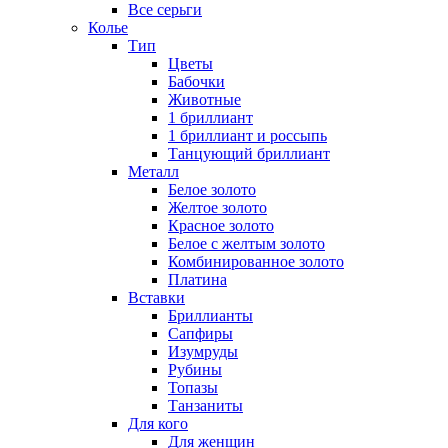
Все серьги
Колье
Тип
Цветы
Бабочки
Животные
1 бриллиант
1 бриллиант и россыпь
Танцующий бриллиант
Металл
Белое золото
Желтое золото
Красное золото
Белое с желтым золото
Комбинированное золото
Платина
Вставки
Бриллианты
Сапфиры
Изумруды
Рубины
Топазы
Танзаниты
Для кого
Для женщин