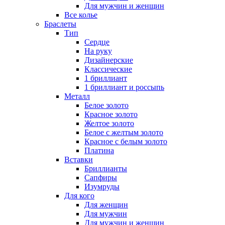
Для мужчин и женщин
Все колье
Браслеты
Тип
Сердце
На руку
Дизайнерские
Классические
1 бриллиант
1 бриллиант и россыпь
Металл
Белое золото
Красное золото
Желтое золото
Белое с желтым золото
Красное с белым золото
Платина
Вставки
Бриллианты
Сапфиры
Изумруды
Для кого
Для женщин
Для мужчин
Для мужчин и женщин