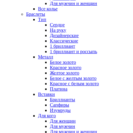
Для мужчин и женщин
Все колье
Браслеты
Тип
Сердце
На руку
Дизайнерские
Классические
1 бриллиант
1 бриллиант и россыпь
Металл
Белое золото
Красное золото
Желтое золото
Белое с желтым золото
Красное с белым золото
Платина
Вставки
Бриллианты
Сапфиры
Изумруды
Для кого
Для женщин
Для мужчин
Для мужчин и женщин