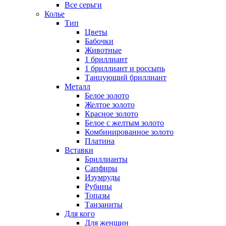
Все серьги
Колье
Тип
Цветы
Бабочки
Животные
1 бриллиант
1 бриллиант и россыпь
Танцующий бриллиант
Металл
Белое золото
Желтое золото
Красное золото
Белое с желтым золото
Комбинированное золото
Платина
Вставки
Бриллианты
Сапфиры
Изумруды
Рубины
Топазы
Танзаниты
Для кого
Для женщин