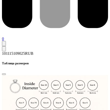
0
101115
109025
RUB
Таблица размеров