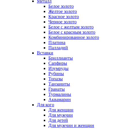
Металл
Белое золото
Желтое золото
Красное золото
Черное золото
Белое с желтым золото
Белое с красным золото
Комбинированное золото
Платина
Палладий
Вставки
Бриллианты
Сапфиры
Изумруды
Рубины
Топазы
Танзаниты
Гранаты
Турмалины
Аквамарин
Для кого
Для женщин
Для мужчин
Для детей
Для мужчин и женщин