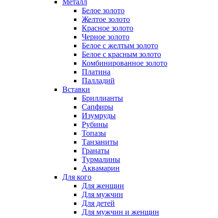
Металл
Белое золото
Желтое золото
Красное золото
Черное золото
Белое с желтым золото
Белое с красным золото
Комбинированное золото
Платина
Палладий
Вставки
Бриллианты
Сапфиры
Изумруды
Рубины
Топазы
Танзаниты
Гранаты
Турмалины
Аквамарин
Для кого
Для женщин
Для мужчин
Для детей
Для мужчин и женщин