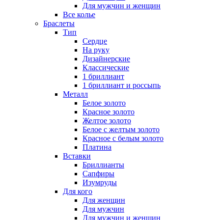
Для мужчин и женщин
Все колье
Браслеты
Тип
Сердце
На руку
Дизайнерские
Классические
1 бриллиант
1 бриллиант и россыпь
Металл
Белое золото
Красное золото
Желтое золото
Белое с желтым золото
Красное с белым золото
Платина
Вставки
Бриллианты
Сапфиры
Изумруды
Для кого
Для женщин
Для мужчин
Для мужчин и женщин