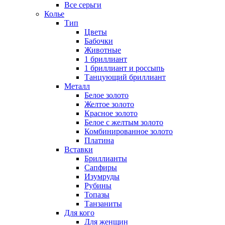
Все серьги
Колье
Тип
Цветы
Бабочки
Животные
1 бриллиант
1 бриллиант и россыпь
Танцующий бриллиант
Металл
Белое золото
Желтое золото
Красное золото
Белое с желтым золото
Комбинированное золото
Платина
Вставки
Бриллианты
Сапфиры
Изумруды
Рубины
Топазы
Танзаниты
Для кого
Для женщин