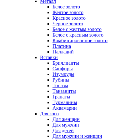
Металл
Белое золото
Желтое золото
Красное золото
Черное золото
Белое с желтым золото
Белое с красным золото
Комбинированное золото
Платина
Палладий
Вставки
Бриллианты
Сапфиры
Изумруды
Рубины
Топазы
Танзаниты
Гранаты
Турмалины
Аквамарин
Для кого
Для женщин
Для мужчин
Для детей
Для мужчин и женщин