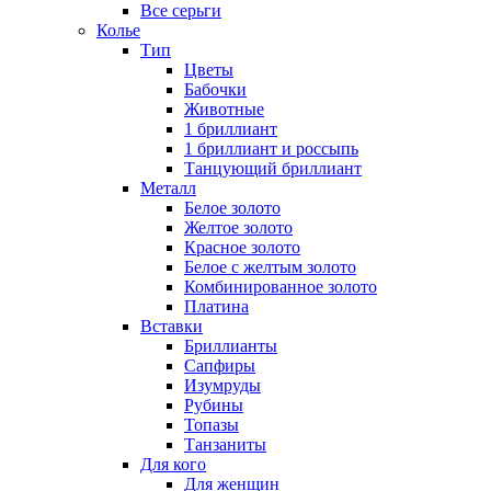
Все серьги
Колье
Тип
Цветы
Бабочки
Животные
1 бриллиант
1 бриллиант и россыпь
Танцующий бриллиант
Металл
Белое золото
Желтое золото
Красное золото
Белое с желтым золото
Комбинированное золото
Платина
Вставки
Бриллианты
Сапфиры
Изумруды
Рубины
Топазы
Танзаниты
Для кого
Для женщин