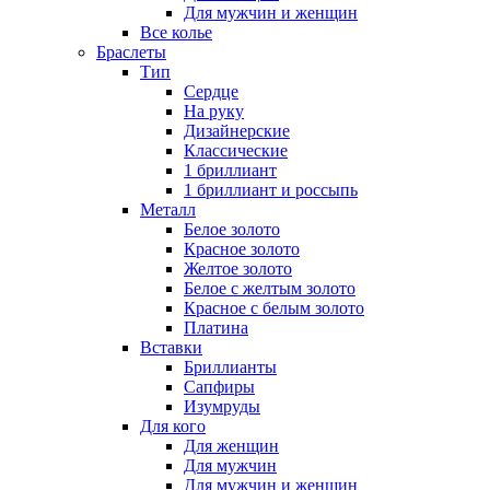
Для мужчин и женщин
Все колье
Браслеты
Тип
Сердце
На руку
Дизайнерские
Классические
1 бриллиант
1 бриллиант и россыпь
Металл
Белое золото
Красное золото
Желтое золото
Белое с желтым золото
Красное с белым золото
Платина
Вставки
Бриллианты
Сапфиры
Изумруды
Для кого
Для женщин
Для мужчин
Для мужчин и женщин