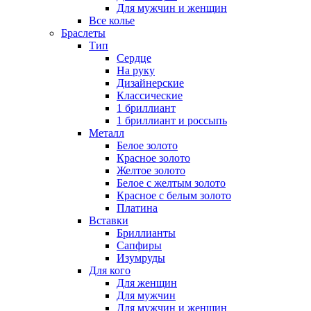
Для мужчин и женщин
Все колье
Браслеты
Тип
Сердце
На руку
Дизайнерские
Классические
1 бриллиант
1 бриллиант и россыпь
Металл
Белое золото
Красное золото
Желтое золото
Белое с желтым золото
Красное с белым золото
Платина
Вставки
Бриллианты
Сапфиры
Изумруды
Для кого
Для женщин
Для мужчин
Для мужчин и женщин