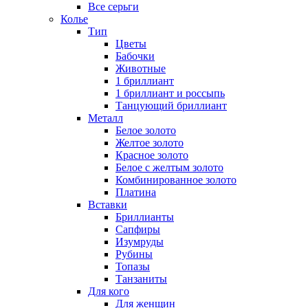
Все серьги
Колье
Тип
Цветы
Бабочки
Животные
1 бриллиант
1 бриллиант и россыпь
Танцующий бриллиант
Металл
Белое золото
Желтое золото
Красное золото
Белое с желтым золото
Комбинированное золото
Платина
Вставки
Бриллианты
Сапфиры
Изумруды
Рубины
Топазы
Танзаниты
Для кого
Для женщин