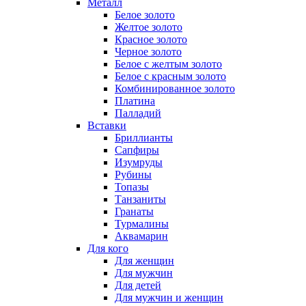
Металл
Белое золото
Желтое золото
Красное золото
Черное золото
Белое с желтым золото
Белое с красным золото
Комбинированное золото
Платина
Палладий
Вставки
Бриллианты
Сапфиры
Изумруды
Рубины
Топазы
Танзаниты
Гранаты
Турмалины
Аквамарин
Для кого
Для женщин
Для мужчин
Для детей
Для мужчин и женщин