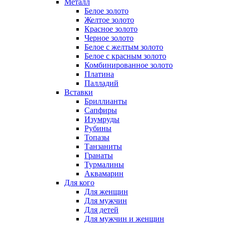
Металл
Белое золото
Желтое золото
Красное золото
Черное золото
Белое с желтым золото
Белое с красным золото
Комбинированное золото
Платина
Палладий
Вставки
Бриллианты
Сапфиры
Изумруды
Рубины
Топазы
Танзаниты
Гранаты
Турмалины
Аквамарин
Для кого
Для женщин
Для мужчин
Для детей
Для мужчин и женщин