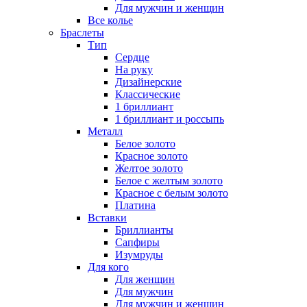
Для мужчин и женщин
Все колье
Браслеты
Тип
Сердце
На руку
Дизайнерские
Классические
1 бриллиант
1 бриллиант и россыпь
Металл
Белое золото
Красное золото
Желтое золото
Белое с желтым золото
Красное с белым золото
Платина
Вставки
Бриллианты
Сапфиры
Изумруды
Для кого
Для женщин
Для мужчин
Для мужчин и женщин