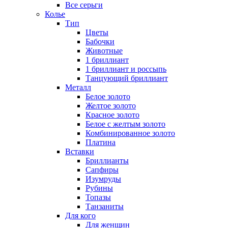
Все серьги
Колье
Тип
Цветы
Бабочки
Животные
1 бриллиант
1 бриллиант и россыпь
Танцующий бриллиант
Металл
Белое золото
Желтое золото
Красное золото
Белое с желтым золото
Комбинированное золото
Платина
Вставки
Бриллианты
Сапфиры
Изумруды
Рубины
Топазы
Танзаниты
Для кого
Для женщин