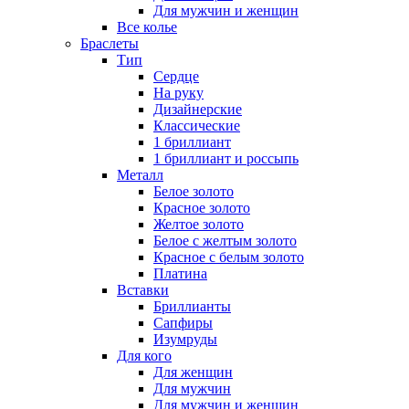
Для мужчин и женщин
Все колье
Браслеты
Тип
Сердце
На руку
Дизайнерские
Классические
1 бриллиант
1 бриллиант и россыпь
Металл
Белое золото
Красное золото
Желтое золото
Белое с желтым золото
Красное с белым золото
Платина
Вставки
Бриллианты
Сапфиры
Изумруды
Для кого
Для женщин
Для мужчин
Для мужчин и женщин