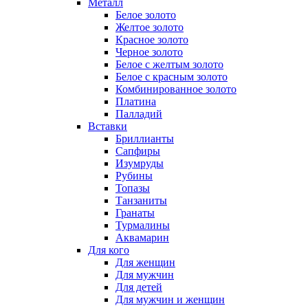
Металл
Белое золото
Желтое золото
Красное золото
Черное золото
Белое с желтым золото
Белое с красным золото
Комбинированное золото
Платина
Палладий
Вставки
Бриллианты
Сапфиры
Изумруды
Рубины
Топазы
Танзаниты
Гранаты
Турмалины
Аквамарин
Для кого
Для женщин
Для мужчин
Для детей
Для мужчин и женщин