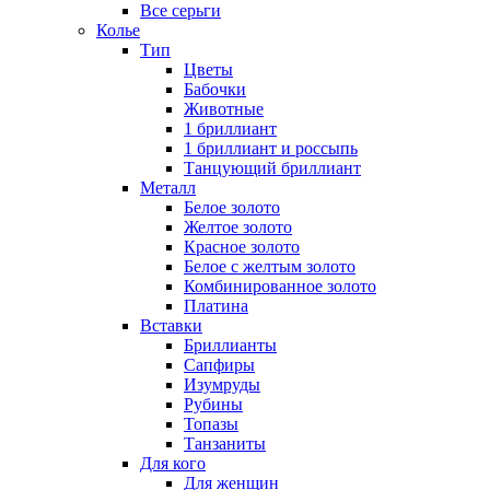
Все серьги
Колье
Тип
Цветы
Бабочки
Животные
1 бриллиант
1 бриллиант и россыпь
Танцующий бриллиант
Металл
Белое золото
Желтое золото
Красное золото
Белое с желтым золото
Комбинированное золото
Платина
Вставки
Бриллианты
Сапфиры
Изумруды
Рубины
Топазы
Танзаниты
Для кого
Для женщин