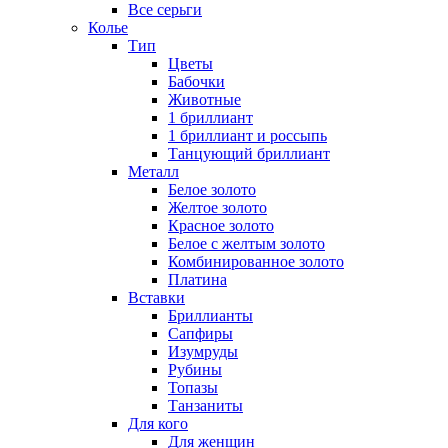
Все серьги
Колье
Тип
Цветы
Бабочки
Животные
1 бриллиант
1 бриллиант и россыпь
Танцующий бриллиант
Металл
Белое золото
Желтое золото
Красное золото
Белое с желтым золото
Комбинированное золото
Платина
Вставки
Бриллианты
Сапфиры
Изумруды
Рубины
Топазы
Танзаниты
Для кого
Для женщин