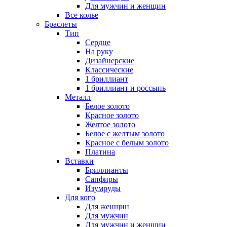
Для мужчин и женщин
Все колье
Браслеты
Тип
Сердце
На руку
Дизайнерские
Классические
1 бриллиант
1 бриллиант и россыпь
Металл
Белое золото
Красное золото
Желтое золото
Белое с желтым золото
Красное с белым золото
Платина
Вставки
Бриллианты
Сапфиры
Изумруды
Для кого
Для женщин
Для мужчин
Для мужчин и женщин