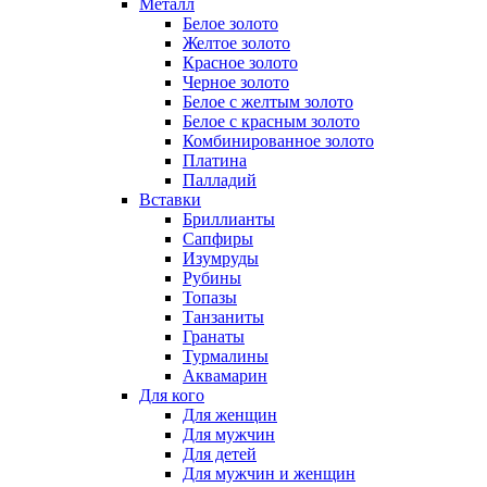
Металл
Белое золото
Желтое золото
Красное золото
Черное золото
Белое с желтым золото
Белое с красным золото
Комбинированное золото
Платина
Палладий
Вставки
Бриллианты
Сапфиры
Изумруды
Рубины
Топазы
Танзаниты
Гранаты
Турмалины
Аквамарин
Для кого
Для женщин
Для мужчин
Для детей
Для мужчин и женщин