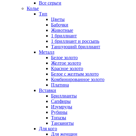
Все серьги
Колье
Тип
Цветы
Бабочки
Животные
1 бриллиант
1 бриллиант и россыпь
Танцующий бриллиант
Металл
Белое золото
Желтое золото
Красное золото
Белое с желтым золото
Комбинированное золото
Платина
Вставки
Бриллианты
Сапфиры
Изумруды
Рубины
Топазы
Танзаниты
Для кого
Для женщин