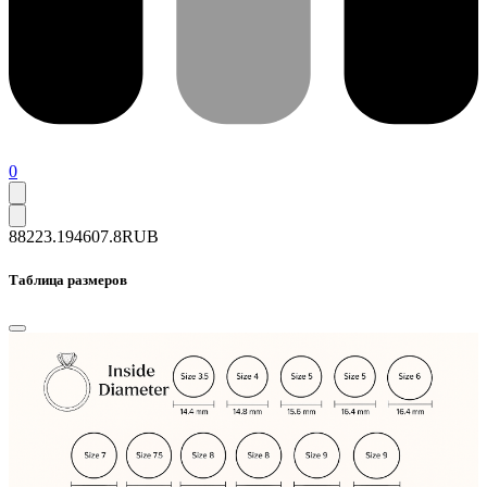
0
88223.1
94607.8
RUB
Таблица размеров