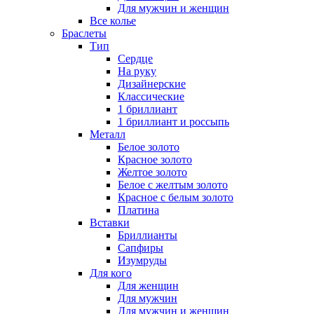
Для мужчин и женщин
Все колье
Браслеты
Тип
Сердце
На руку
Дизайнерские
Классические
1 бриллиант
1 бриллиант и россыпь
Металл
Белое золото
Красное золото
Желтое золото
Белое с желтым золото
Красное с белым золото
Платина
Вставки
Бриллианты
Сапфиры
Изумруды
Для кого
Для женщин
Для мужчин
Для мужчин и женщин