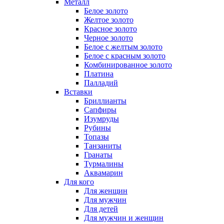
Металл
Белое золото
Желтое золото
Красное золото
Черное золото
Белое с желтым золото
Белое с красным золото
Комбинированное золото
Платина
Палладий
Вставки
Бриллианты
Сапфиры
Изумруды
Рубины
Топазы
Танзаниты
Гранаты
Турмалины
Аквамарин
Для кого
Для женщин
Для мужчин
Для детей
Для мужчин и женщин