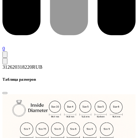
0
312620
318220
RUB
Таблица размеров