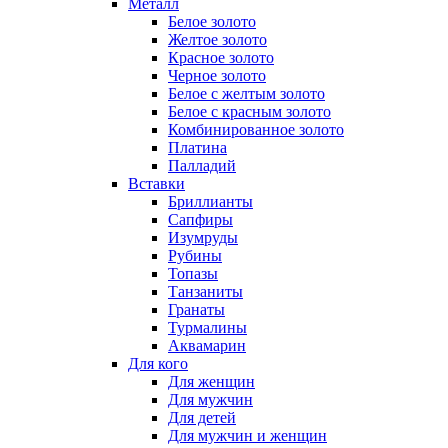
Металл
Белое золото
Желтое золото
Красное золото
Черное золото
Белое с желтым золото
Белое с красным золото
Комбинированное золото
Платина
Палладий
Вставки
Бриллианты
Сапфиры
Изумруды
Рубины
Топазы
Танзаниты
Гранаты
Турмалины
Аквамарин
Для кого
Для женщин
Для мужчин
Для детей
Для мужчин и женщин