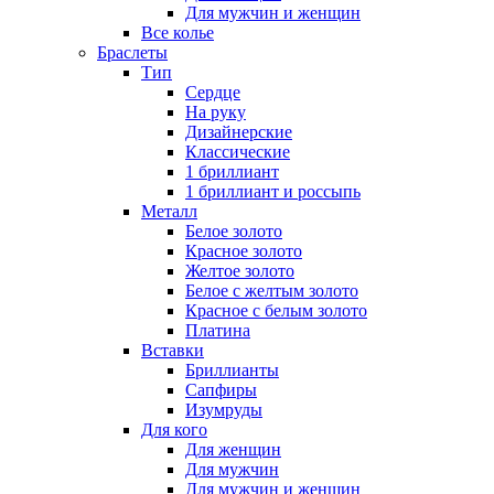
Для мужчин и женщин
Все колье
Браслеты
Тип
Сердце
На руку
Дизайнерские
Классические
1 бриллиант
1 бриллиант и россыпь
Металл
Белое золото
Красное золото
Желтое золото
Белое с желтым золото
Красное с белым золото
Платина
Вставки
Бриллианты
Сапфиры
Изумруды
Для кого
Для женщин
Для мужчин
Для мужчин и женщин