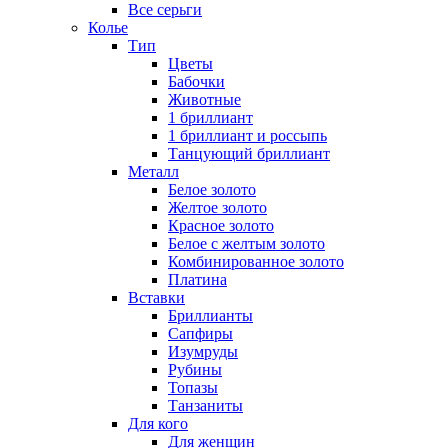
Все серьги
Колье
Тип
Цветы
Бабочки
Животные
1 бриллиант
1 бриллиант и россыпь
Танцующий бриллиант
Металл
Белое золото
Желтое золото
Красное золото
Белое с желтым золото
Комбинированное золото
Платина
Вставки
Бриллианты
Сапфиры
Изумруды
Рубины
Топазы
Танзаниты
Для кого
Для женщин