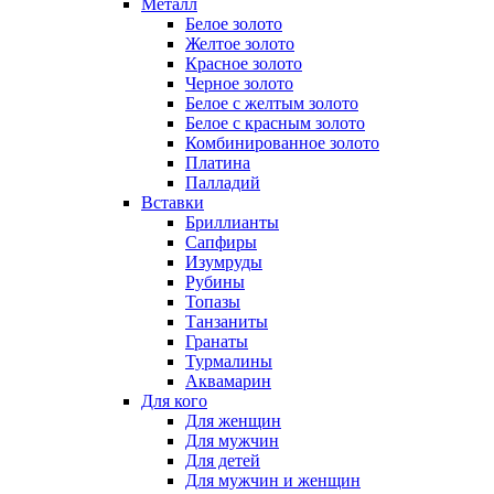
Металл
Белое золото
Желтое золото
Красное золото
Черное золото
Белое с желтым золото
Белое с красным золото
Комбинированное золото
Платина
Палладий
Вставки
Бриллианты
Сапфиры
Изумруды
Рубины
Топазы
Танзаниты
Гранаты
Турмалины
Аквамарин
Для кого
Для женщин
Для мужчин
Для детей
Для мужчин и женщин