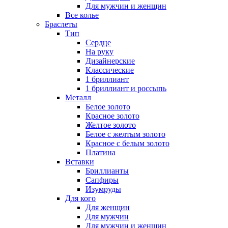
Для мужчин и женщин
Все колье
Браслеты
Тип
Сердце
На руку
Дизайнерские
Классические
1 бриллиант
1 бриллиант и россыпь
Металл
Белое золото
Красное золото
Желтое золото
Белое с желтым золото
Красное с белым золото
Платина
Вставки
Бриллианты
Сапфиры
Изумруды
Для кого
Для женщин
Для мужчин
Для мужчин и женщин