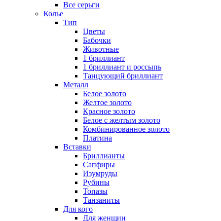
Все серьги
Колье
Тип
Цветы
Бабочки
Животные
1 бриллиант
1 бриллиант и россыпь
Танцующий бриллиант
Металл
Белое золото
Желтое золото
Красное золото
Белое с желтым золото
Комбинированное золото
Платина
Вставки
Бриллианты
Сапфиры
Изумруды
Рубины
Топазы
Танзаниты
Для кого
Для женщин