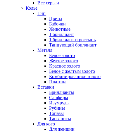
Все серьги
Колье
Тип
Цветы
Бабочки
Животные
1 бриллиант
1 бриллиант и россыпь
Танцующий бриллиант
Металл
Белое золото
Желтое золото
Красное золото
Белое с желтым золото
Комбинированное золото
Платина
Вставки
Бриллианты
Сапфиры
Изумруды
Рубины
Топазы
Танзаниты
Для кого
Для женщин