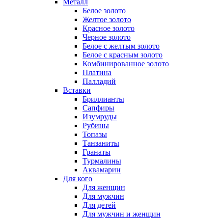
Металл
Белое золото
Желтое золото
Красное золото
Черное золото
Белое с желтым золото
Белое с красным золото
Комбинированное золото
Платина
Палладий
Вставки
Бриллианты
Сапфиры
Изумруды
Рубины
Топазы
Танзаниты
Гранаты
Турмалины
Аквамарин
Для кого
Для женщин
Для мужчин
Для детей
Для мужчин и женщин