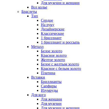
Для мужчин и женщин
Все колье
Браслеты
Тип
Сердце
На руку
Дизайнерские
Классические
1 бриллиант
1 бриллиант и россыпь
Металл
Белое золото
Красное золото
Желтое золото
Белое с желтым золото
Красное с белым золото
Платина
Вставки
Бриллианты
Сапфиры
Изумруды
Для кого
Для женщин
Для мужчин
Для мужчин и женщин