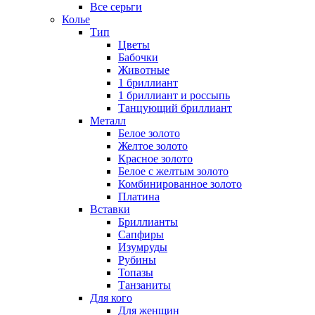
Все серьги
Колье
Тип
Цветы
Бабочки
Животные
1 бриллиант
1 бриллиант и россыпь
Танцующий бриллиант
Металл
Белое золото
Желтое золото
Красное золото
Белое с желтым золото
Комбинированное золото
Платина
Вставки
Бриллианты
Сапфиры
Изумруды
Рубины
Топазы
Танзаниты
Для кого
Для женщин