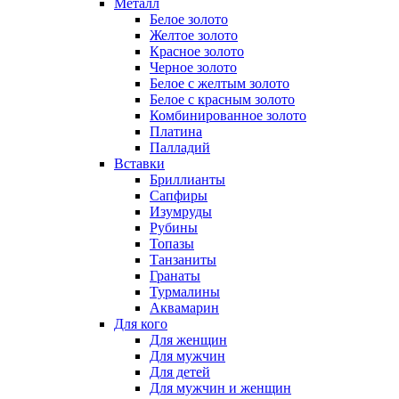
Металл
Белое золото
Желтое золото
Красное золото
Черное золото
Белое с желтым золото
Белое с красным золото
Комбинированное золото
Платина
Палладий
Вставки
Бриллианты
Сапфиры
Изумруды
Рубины
Топазы
Танзаниты
Гранаты
Турмалины
Аквамарин
Для кого
Для женщин
Для мужчин
Для детей
Для мужчин и женщин