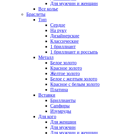
Для мужчин и женщин
Все колье
Браслеты
Тип
Сердце
На руку
Дизайнерские
Классические
1 бриллиант
1 бриллиант и россыпь
Металл
Белое золото
Красное золото
Желтое золото
Белое с желтым золото
Красное с белым золото
Платина
Вставки
Бриллианты
Сапфиры
Изумруды
Для кого
Для женщин
Для мужчин
Для мужчин и женщин