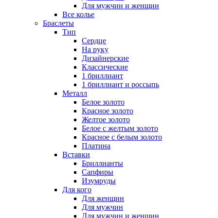
Для мужчин и женщин
Все колье
Браслеты
Тип
Сердце
На руку
Дизайнерские
Классические
1 бриллиант
1 бриллиант и россыпь
Металл
Белое золото
Красное золото
Желтое золото
Белое с желтым золото
Красное с белым золото
Платина
Вставки
Бриллианты
Сапфиры
Изумруды
Для кого
Для женщин
Для мужчин
Для мужчин и женщин