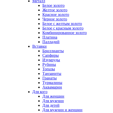
Металл
Белое золото
Желтое золото
Красное золото
Черное золото
Белое с желтым золото
Белое с красным золото
Комбинированное золото
Платина
Палладий
Вставки
Бриллианты
Сапфиры
Изумруды
Рубины
Топазы
Танзаниты
Гранаты
Турмалины
Аквамарин
Для кого
Для женщин
Для мужчин
Для детей
Для мужчин и женщин