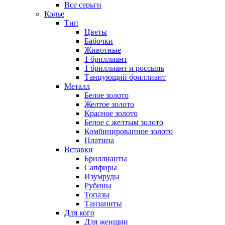
Все серьги
Колье
Тип
Цветы
Бабочки
Животные
1 бриллиант
1 бриллиант и россыпь
Танцующий бриллиант
Металл
Белое золото
Желтое золото
Красное золото
Белое с желтым золото
Комбинированное золото
Платина
Вставки
Бриллианты
Сапфиры
Изумруды
Рубины
Топазы
Танзаниты
Для кого
Для женщин