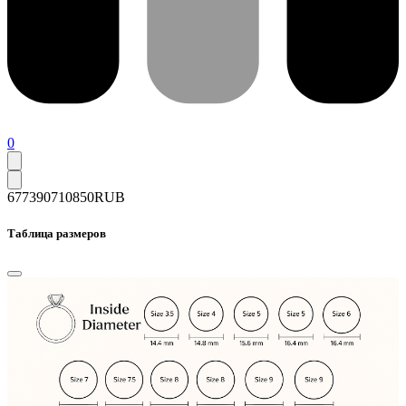
0
677390
710850
RUB
Таблица размеров