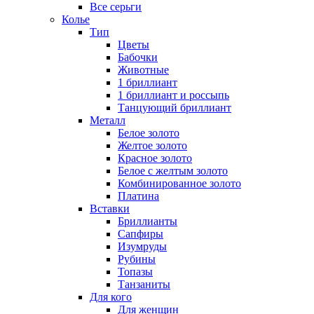
Все серьги
Колье
Тип
Цветы
Бабочки
Животные
1 бриллиант
1 бриллиант и россыпь
Танцующий бриллиант
Металл
Белое золото
Желтое золото
Красное золото
Белое с желтым золото
Комбинированное золото
Платина
Вставки
Бриллианты
Сапфиры
Изумруды
Рубины
Топазы
Танзаниты
Для кого
Для женщин