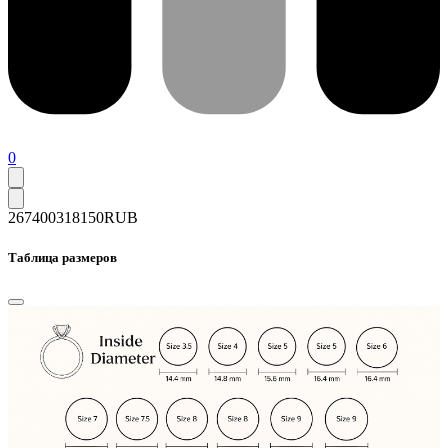
0
267400
318150
RUB
Таблица размеров