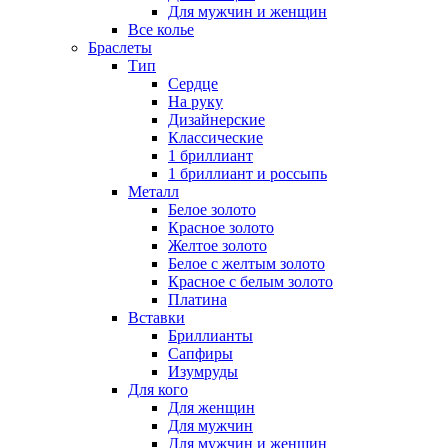
Для мужчин и женщин
Все колье
Браслеты
Тип
Сердце
На руку
Дизайнерские
Классические
1 бриллиант
1 бриллиант и россыпь
Металл
Белое золото
Красное золото
Желтое золото
Белое с желтым золото
Красное с белым золото
Платина
Вставки
Бриллианты
Сапфиры
Изумруды
Для кого
Для женщин
Для мужчин
Для мужчин и женщин