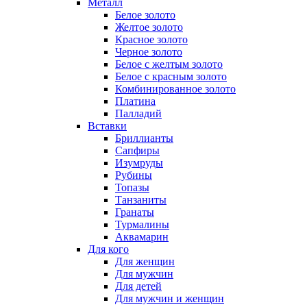
Металл
Белое золото
Желтое золото
Красное золото
Черное золото
Белое с желтым золото
Белое с красным золото
Комбинированное золото
Платина
Палладий
Вставки
Бриллианты
Сапфиры
Изумруды
Рубины
Топазы
Танзаниты
Гранаты
Турмалины
Аквамарин
Для кого
Для женщин
Для мужчин
Для детей
Для мужчин и женщин