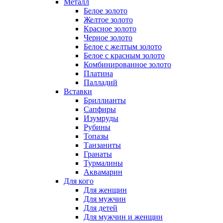
Металл
Белое золото
Желтое золото
Красное золото
Черное золото
Белое с желтым золото
Белое с красным золото
Комбинированное золото
Платина
Палладий
Вставки
Бриллианты
Сапфиры
Изумруды
Рубины
Топазы
Танзаниты
Гранаты
Турмалины
Аквамарин
Для кого
Для женщин
Для мужчин
Для детей
Для мужчин и женщин