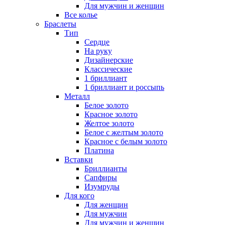
Для мужчин и женщин
Все колье
Браслеты
Тип
Сердце
На руку
Дизайнерские
Классические
1 бриллиант
1 бриллиант и россыпь
Металл
Белое золото
Красное золото
Желтое золото
Белое с желтым золото
Красное с белым золото
Платина
Вставки
Бриллианты
Сапфиры
Изумруды
Для кого
Для женщин
Для мужчин
Для мужчин и женщин