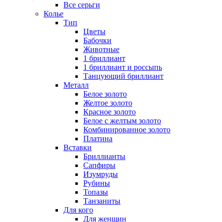
Все серьги
Колье
Тип
Цветы
Бабочки
Животные
1 бриллиант
1 бриллиант и россыпь
Танцующий бриллиант
Металл
Белое золото
Желтое золото
Красное золото
Белое с желтым золото
Комбинированное золото
Платина
Вставки
Бриллианты
Сапфиры
Изумруды
Рубины
Топазы
Танзаниты
Для кого
Для женщин