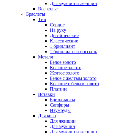
Для мужчин и женщин
Все колье
Браслеты
Тип
Сердце
На руку
Дизайнерские
Классические
1 бриллиант
1 бриллиант и россыпь
Металл
Белое золото
Красное золото
Желтое золото
Белое с желтым золото
Красное с белым золото
Платина
Вставки
Бриллианты
Сапфиры
Изумруды
Для кого
Для женщин
Для мужчин
Для мужчин и женщин