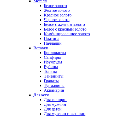
Металл
Белое золото
Желтое золото
Красное золото
Черное золото
Белое с желтым золото
Белое с красным золото
Комбинированное золото
Платина
Палладий
Вставки
Бриллианты
Сапфиры
Изумруды
Рубины
Топазы
Танзаниты
Гранаты
Турмалины
Аквамарин
Для кого
Для женщин
Для мужчин
Для детей
Для мужчин и женщин