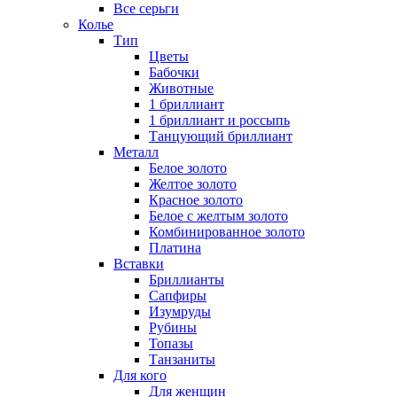
Все серьги
Колье
Тип
Цветы
Бабочки
Животные
1 бриллиант
1 бриллиант и россыпь
Танцующий бриллиант
Металл
Белое золото
Желтое золото
Красное золото
Белое с желтым золото
Комбинированное золото
Платина
Вставки
Бриллианты
Сапфиры
Изумруды
Рубины
Топазы
Танзаниты
Для кого
Для женщин