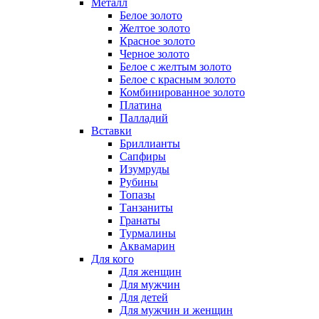
Металл
Белое золото
Желтое золото
Красное золото
Черное золото
Белое с желтым золото
Белое с красным золото
Комбинированное золото
Платина
Палладий
Вставки
Бриллианты
Сапфиры
Изумруды
Рубины
Топазы
Танзаниты
Гранаты
Турмалины
Аквамарин
Для кого
Для женщин
Для мужчин
Для детей
Для мужчин и женщин