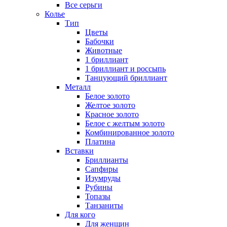
Все серьги
Колье
Тип
Цветы
Бабочки
Животные
1 бриллиант
1 бриллиант и россыпь
Танцующий бриллиант
Металл
Белое золото
Желтое золото
Красное золото
Белое с желтым золото
Комбинированное золото
Платина
Вставки
Бриллианты
Сапфиры
Изумруды
Рубины
Топазы
Танзаниты
Для кого
Для женщин