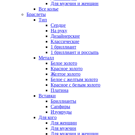
Для мужчин и женщин
Все колье
Браслеты
Тип
Сердце
На руку
Дизайнерские
Классические
1 бриллиант
1 бриллиант и россыпь
Металл
Белое золото
Красное золото
Желтое золото
Белое с желтым золото
Красное с белым золото
Платина
Вставки
Бриллианты
Сапфиры
Изумруды
Для кого
Для женщин
Для мужчин
Для мужчин и женщин