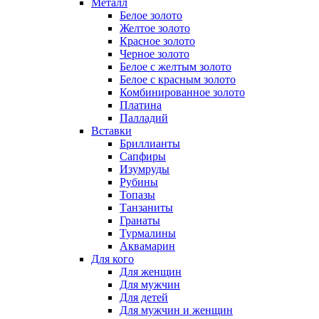
Металл
Белое золото
Желтое золото
Красное золото
Черное золото
Белое с желтым золото
Белое с красным золото
Комбинированное золото
Платина
Палладий
Вставки
Бриллианты
Сапфиры
Изумруды
Рубины
Топазы
Танзаниты
Гранаты
Турмалины
Аквамарин
Для кого
Для женщин
Для мужчин
Для детей
Для мужчин и женщин