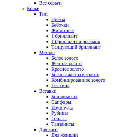
Все серьги
Колье
Тип
Цветы
Бабочки
Животные
1 бриллиант
1 бриллиант и россыпь
Танцующий бриллиант
Металл
Белое золото
Желтое золото
Красное золото
Белое с желтым золото
Комбинированное золото
Платина
Вставки
Бриллианты
Сапфиры
Изумруды
Рубины
Топазы
Танзаниты
Для кого
Для женщин