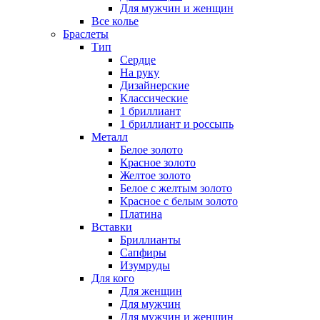
Для мужчин и женщин
Все колье
Браслеты
Тип
Сердце
На руку
Дизайнерские
Классические
1 бриллиант
1 бриллиант и россыпь
Металл
Белое золото
Красное золото
Желтое золото
Белое с желтым золото
Красное с белым золото
Платина
Вставки
Бриллианты
Сапфиры
Изумруды
Для кого
Для женщин
Для мужчин
Для мужчин и женщин