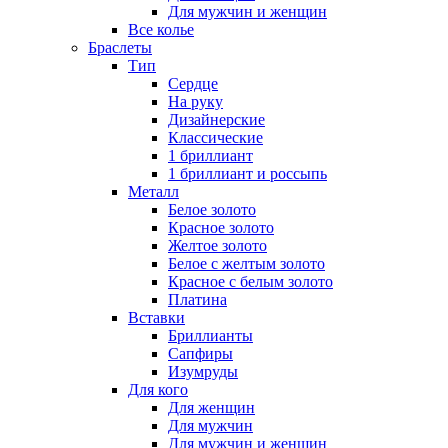
Для мужчин и женщин
Все колье
Браслеты
Тип
Сердце
На руку
Дизайнерские
Классические
1 бриллиант
1 бриллиант и россыпь
Металл
Белое золото
Красное золото
Желтое золото
Белое с желтым золото
Красное с белым золото
Платина
Вставки
Бриллианты
Сапфиры
Изумруды
Для кого
Для женщин
Для мужчин
Для мужчин и женщин