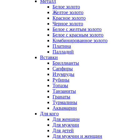
Металл
Белое золото
Желтое золото
Красное золото
Черное золото
Белое с желтым золото
Белое с красным золото
Комбинированное золото
Платина
Палладий
Вставки
Бриллианты
Сапфиры
Изумруды
Рубины
Топазы
Танзаниты
Гранаты
Турмалины
Аквамарин
Для кого
Для женщин
Для мужчин
Для детей
Для мужчин и женщин