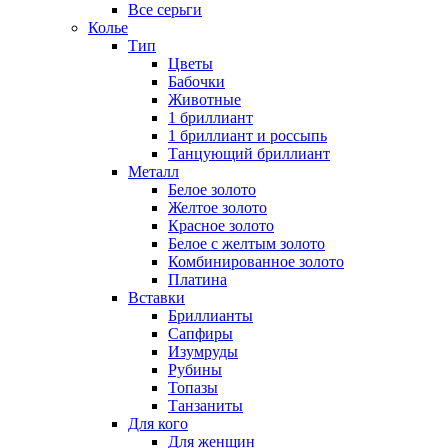
Все серьги
Колье
Тип
Цветы
Бабочки
Животные
1 бриллиант
1 бриллиант и россыпь
Танцующий бриллиант
Металл
Белое золото
Желтое золото
Красное золото
Белое с желтым золото
Комбинированное золото
Платина
Вставки
Бриллианты
Сапфиры
Изумруды
Рубины
Топазы
Танзаниты
Для кого
Для женщин