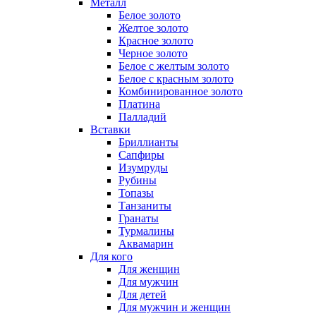
Металл
Белое золото
Желтое золото
Красное золото
Черное золото
Белое с желтым золото
Белое с красным золото
Комбинированное золото
Платина
Палладий
Вставки
Бриллианты
Сапфиры
Изумруды
Рубины
Топазы
Танзаниты
Гранаты
Турмалины
Аквамарин
Для кого
Для женщин
Для мужчин
Для детей
Для мужчин и женщин