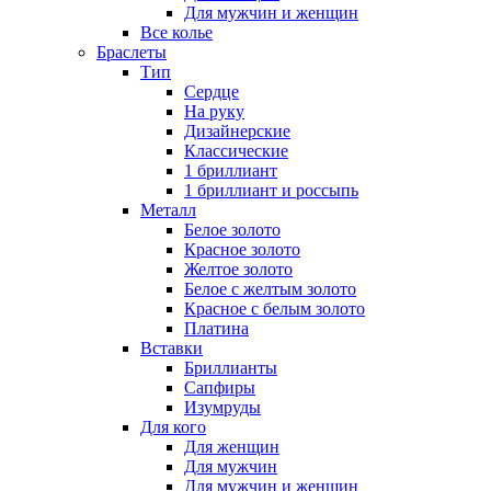
Для мужчин и женщин
Все колье
Браслеты
Тип
Сердце
На руку
Дизайнерские
Классические
1 бриллиант
1 бриллиант и россыпь
Металл
Белое золото
Красное золото
Желтое золото
Белое с желтым золото
Красное с белым золото
Платина
Вставки
Бриллианты
Сапфиры
Изумруды
Для кого
Для женщин
Для мужчин
Для мужчин и женщин