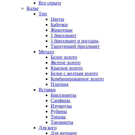
Все серьги
Колье
Тип
Цветы
Бабочки
Животные
1 бриллиант
1 бриллиант и россыпь
Танцующий бриллиант
Металл
Белое золото
Желтое золото
Красное золото
Белое с желтым золото
Комбинированное золото
Платина
Вставки
Бриллианты
Сапфиры
Изумруды
Рубины
Топазы
Танзаниты
Для кого
Для женщин