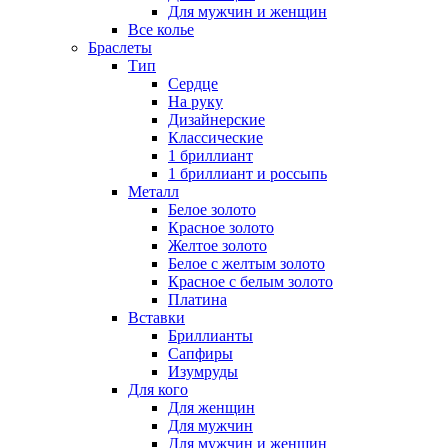
Для мужчин и женщин
Все колье
Браслеты
Тип
Сердце
На руку
Дизайнерские
Классические
1 бриллиант
1 бриллиант и россыпь
Металл
Белое золото
Красное золото
Желтое золото
Белое с желтым золото
Красное с белым золото
Платина
Вставки
Бриллианты
Сапфиры
Изумруды
Для кого
Для женщин
Для мужчин
Для мужчин и женщин