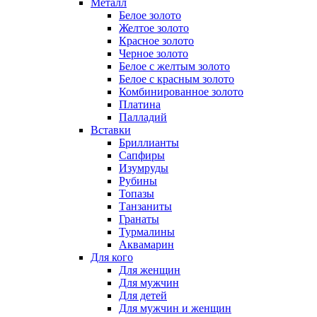
Металл
Белое золото
Желтое золото
Красное золото
Черное золото
Белое с желтым золото
Белое с красным золото
Комбинированное золото
Платина
Палладий
Вставки
Бриллианты
Сапфиры
Изумруды
Рубины
Топазы
Танзаниты
Гранаты
Турмалины
Аквамарин
Для кого
Для женщин
Для мужчин
Для детей
Для мужчин и женщин