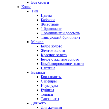
Все серьги
Колье
Тип
Цветы
Бабочки
Животные
1 бриллиант
1 бриллиант и россыпь
Танцующий бриллиант
Металл
Белое золото
Желтое золото
Красное золото
Белое с желтым золото
Комбинированное золото
Платина
Вставки
Бриллианты
Сапфиры
Изумруды
Рубины
Топазы
Танзаниты
Для кого
Для женщин