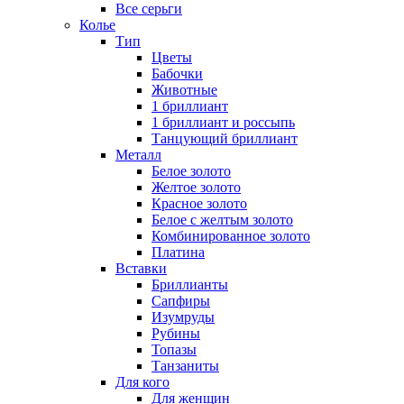
Все серьги
Колье
Тип
Цветы
Бабочки
Животные
1 бриллиант
1 бриллиант и россыпь
Танцующий бриллиант
Металл
Белое золото
Желтое золото
Красное золото
Белое с желтым золото
Комбинированное золото
Платина
Вставки
Бриллианты
Сапфиры
Изумруды
Рубины
Топазы
Танзаниты
Для кого
Для женщин