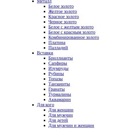
Металл
Белое золото
Желтое золото
Красное золото
Черное золото
Белое с желтым золото
Белое с красным золото
Комбинированное золото
Платина
Палладий
Вставки
Бриллианты
Сапфиры
Изумруды
Рубины
Топазы
Танзаниты
Гранаты
Турмалины
Аквамарин
Для кого
Для женщин
Для мужчин
Для детей
Для мужчин и женщин