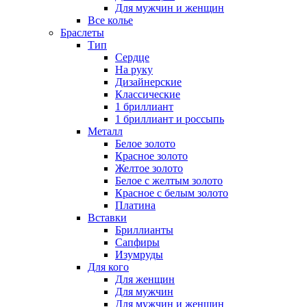
Для мужчин и женщин
Все колье
Браслеты
Тип
Сердце
На руку
Дизайнерские
Классические
1 бриллиант
1 бриллиант и россыпь
Металл
Белое золото
Красное золото
Желтое золото
Белое с желтым золото
Красное с белым золото
Платина
Вставки
Бриллианты
Сапфиры
Изумруды
Для кого
Для женщин
Для мужчин
Для мужчин и женщин