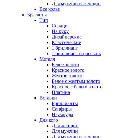
Для мужчин и женщин
Все колье
Браслеты
Тип
Сердце
На руку
Дизайнерские
Классические
1 бриллиант
1 бриллиант и россыпь
Металл
Белое золото
Красное золото
Желтое золото
Белое с желтым золото
Красное с белым золото
Платина
Вставки
Бриллианты
Сапфиры
Изумруды
Для кого
Для женщин
Для мужчин
Для мужчин и женщин