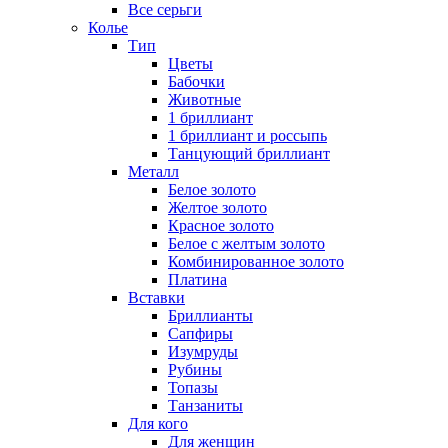
Все серьги
Колье
Тип
Цветы
Бабочки
Животные
1 бриллиант
1 бриллиант и россыпь
Танцующий бриллиант
Металл
Белое золото
Желтое золото
Красное золото
Белое с желтым золото
Комбинированное золото
Платина
Вставки
Бриллианты
Сапфиры
Изумруды
Рубины
Топазы
Танзаниты
Для кого
Для женщин