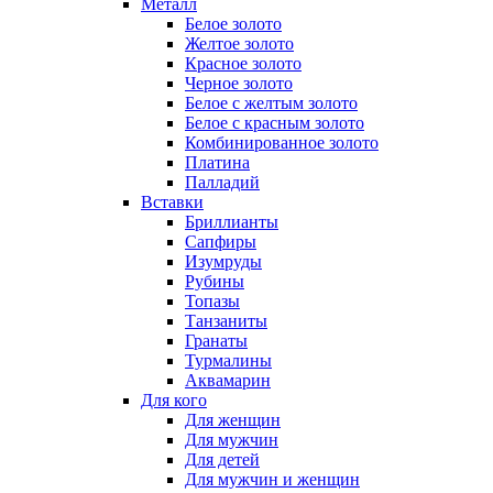
Металл
Белое золото
Желтое золото
Красное золото
Черное золото
Белое с желтым золото
Белое с красным золото
Комбинированное золото
Платина
Палладий
Вставки
Бриллианты
Сапфиры
Изумруды
Рубины
Топазы
Танзаниты
Гранаты
Турмалины
Аквамарин
Для кого
Для женщин
Для мужчин
Для детей
Для мужчин и женщин