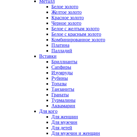
Металл
Белое золото
Желтое золото
Красное золото
Черное золото
Белое с желтым золото
Белое с красным золото
Комбинированное золото
Платина
Палладий
Вставки
Бриллианты
Сапфиры
Изумруды
Рубины
Топазы
Танзаниты
Гранаты
Турмалины
Аквамарин
Для кого
Для женщин
Для мужчин
Для детей
Для мужчин и женщин