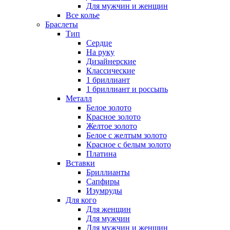
Для мужчин и женщин
Все колье
Браслеты
Тип
Сердце
На руку
Дизайнерские
Классические
1 бриллиант
1 бриллиант и россыпь
Металл
Белое золото
Красное золото
Желтое золото
Белое с желтым золото
Красное с белым золото
Платина
Вставки
Бриллианты
Сапфиры
Изумруды
Для кого
Для женщин
Для мужчин
Для мужчин и женщин