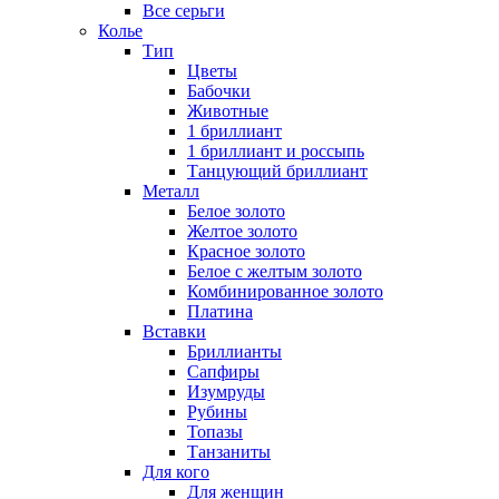
Все серьги
Колье
Тип
Цветы
Бабочки
Животные
1 бриллиант
1 бриллиант и россыпь
Танцующий бриллиант
Металл
Белое золото
Желтое золото
Красное золото
Белое с желтым золото
Комбинированное золото
Платина
Вставки
Бриллианты
Сапфиры
Изумруды
Рубины
Топазы
Танзаниты
Для кого
Для женщин