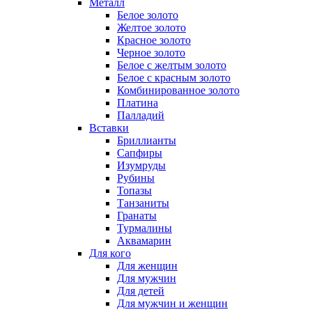
Металл
Белое золото
Желтое золото
Красное золото
Черное золото
Белое с желтым золото
Белое с красным золото
Комбинированное золото
Платина
Палладий
Вставки
Бриллианты
Сапфиры
Изумруды
Рубины
Топазы
Танзаниты
Гранаты
Турмалины
Аквамарин
Для кого
Для женщин
Для мужчин
Для детей
Для мужчин и женщин