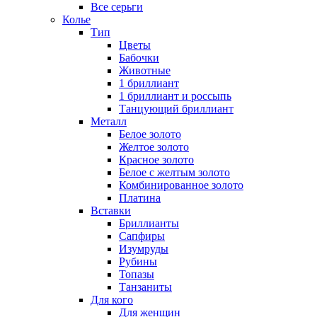
Все серьги
Колье
Тип
Цветы
Бабочки
Животные
1 бриллиант
1 бриллиант и россыпь
Танцующий бриллиант
Металл
Белое золото
Желтое золото
Красное золото
Белое с желтым золото
Комбинированное золото
Платина
Вставки
Бриллианты
Сапфиры
Изумруды
Рубины
Топазы
Танзаниты
Для кого
Для женщин