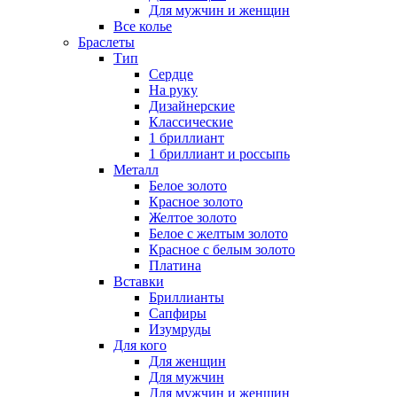
Для мужчин и женщин
Все колье
Браслеты
Тип
Сердце
На руку
Дизайнерские
Классические
1 бриллиант
1 бриллиант и россыпь
Металл
Белое золото
Красное золото
Желтое золото
Белое с желтым золото
Красное с белым золото
Платина
Вставки
Бриллианты
Сапфиры
Изумруды
Для кого
Для женщин
Для мужчин
Для мужчин и женщин