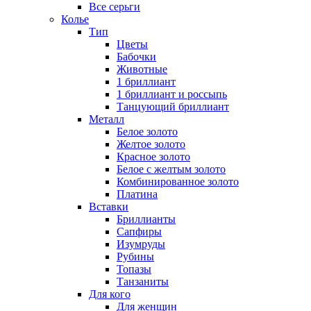
Все серьги
Колье
Тип
Цветы
Бабочки
Животные
1 бриллиант
1 бриллиант и россыпь
Танцующий бриллиант
Металл
Белое золото
Желтое золото
Красное золото
Белое с желтым золото
Комбинированное золото
Платина
Вставки
Бриллианты
Сапфиры
Изумруды
Рубины
Топазы
Танзаниты
Для кого
Для женщин