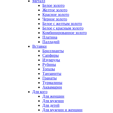
Металл
Белое золото
Желтое золото
Красное золото
Черное золото
Белое с желтым золото
Белое с красным золото
Комбинированное золото
Платина
Палладий
Вставки
Бриллианты
Сапфиры
Изумруды
Рубины
Топазы
Танзаниты
Гранаты
Турмалины
Аквамарин
Для кого
Для женщин
Для мужчин
Для детей
Для мужчин и женщин