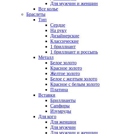
Для мужчин и женщин
Все колье
Браслеты
Тип
Сердце
На руку
Дизайнерские
Классические
1 бриллиант
1 бриллиант и россыпь
Металл
Белое золото
Красное золото
Желтое золото
Белое с желтым золото
Красное с белым золото
Платина
Вставки
Бриллианты
Сапфиры
Изумруды
Для кого
Для женщин
Для мужчин
Для мужчин и женщин