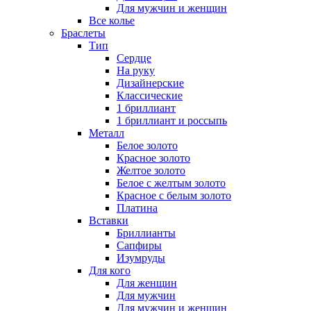
Для мужчин и женщин
Все колье
Браслеты
Тип
Сердце
На руку
Дизайнерские
Классические
1 бриллиант
1 бриллиант и россыпь
Металл
Белое золото
Красное золото
Желтое золото
Белое с желтым золото
Красное с белым золото
Платина
Вставки
Бриллианты
Сапфиры
Изумруды
Для кого
Для женщин
Для мужчин
Для мужчин и женщин