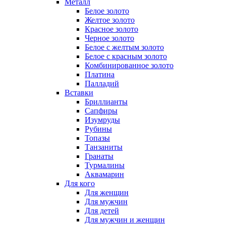
Металл
Белое золото
Желтое золото
Красное золото
Черное золото
Белое с желтым золото
Белое с красным золото
Комбинированное золото
Платина
Палладий
Вставки
Бриллианты
Сапфиры
Изумруды
Рубины
Топазы
Танзаниты
Гранаты
Турмалины
Аквамарин
Для кого
Для женщин
Для мужчин
Для детей
Для мужчин и женщин