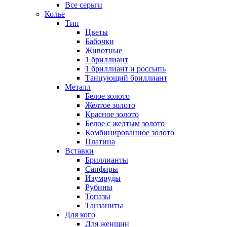
Все серьги
Колье
Тип
Цветы
Бабочки
Животные
1 бриллиант
1 бриллиант и россыпь
Танцующий бриллиант
Металл
Белое золото
Желтое золото
Красное золото
Белое с желтым золото
Комбинированное золото
Платина
Вставки
Бриллианты
Сапфиры
Изумруды
Рубины
Топазы
Танзаниты
Для кого
Для женщин