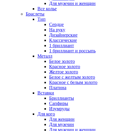
Для мужчин и женщин
Все колье
Браслеты
Тип
Сердце
На руку
Дизайнерские
Классические
1 бриллиант
1 бриллиант и россыпь
Металл
Белое золото
Красное золото
Желтое золото
Белое с желтым золото
Красное с белым золото
Платина
Вставки
Бриллианты
Сапфиры
Изумруды
Для кого
Для женщин
Для мужчин
Для мужчин и женщин