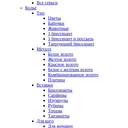
Все серьги
Колье
Тип
Цветы
Бабочки
Животные
1 бриллиант
1 бриллиант и россыпь
Танцующий бриллиант
Металл
Белое золото
Желтое золото
Красное золото
Белое с желтым золото
Комбинированное золото
Платина
Вставки
Бриллианты
Сапфиры
Изумруды
Рубины
Топазы
Танзаниты
Для кого
Для женщин