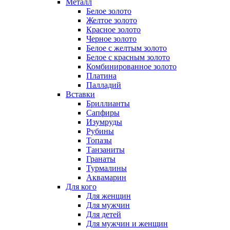
Металл
Белое золото
Желтое золото
Красное золото
Черное золото
Белое с желтым золото
Белое с красным золото
Комбинированное золото
Платина
Палладий
Вставки
Бриллианты
Сапфиры
Изумруды
Рубины
Топазы
Танзаниты
Гранаты
Турмалины
Аквамарин
Для кого
Для женщин
Для мужчин
Для детей
Для мужчин и женщин